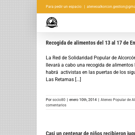
Saltar
Para pedir un espacio:
|
ateneoalkorcon.gestion@gma
al
contenido
Recogida de alimentos del 13 al 17 de En
La Red de Solidaridad Popular de Alcorcó
llevará a cabo una recogida de alimentos 
habrá activistas en las puertas de los si
Las Retamas [...]
Por
socio80
|
enero 10th, 2014
|
Ateneo Popular de A
comentarios
Casi un centenar de niños recibieron jug