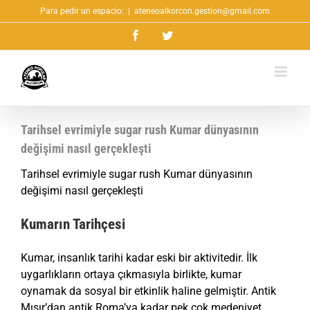
Saltar
Para pedir un espacio:
|
ateneoalkorcon.gestion@gmail.com
al
Facebook
Twitter
contenido
Tarihsel evrimiyle sugar rush Kumar dünyasının
değişimi nasıl gerçekleşti
Tarihsel evrimiyle sugar rush Kumar dünyasının
değişimi nasıl gerçekleşti
Kumarın Tarihçesi
Kumar, insanlık tarihi kadar eski bir aktivitedir. İlk
uygarlıkların ortaya çıkmasıyla birlikte, kumar
oynamak da sosyal bir etkinlik haline gelmiştir. Antik
Mısır’dan antik Roma’ya kadar pek çok medeniyet,