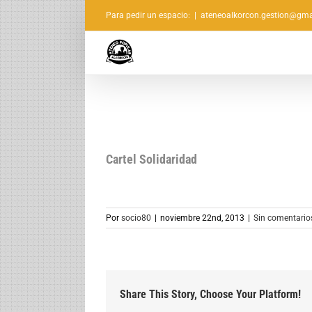
Saltar
Para pedir un espacio:
|
ateneoalkorcon.gestion@gma
al
contenido
Cartel Solidaridad
Por
socio80
|
noviembre 22nd, 2013
|
Sin comentario
Share This Story, Choose Your Platform!