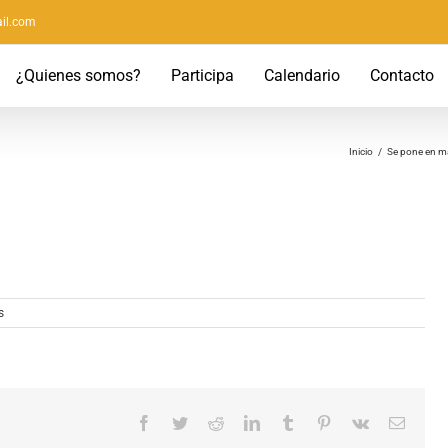
il.com
¿Quienes somos?
Participa
Calendario
Contacto
Inicio
/
Se pone en ma
s
Facebook
Twitter
Reddit
LinkedIn
Tumblr
Pinterest
Vk
Correo
electró