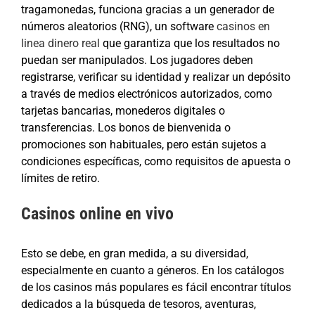
tragamonedas, funciona gracias a un generador de
números aleatorios (RNG), un software
casinos en
linea dinero real
que garantiza que los resultados no
puedan ser manipulados. Los jugadores deben
registrarse, verificar su identidad y realizar un depósito
a través de medios electrónicos autorizados, como
tarjetas bancarias, monederos digitales o
transferencias. Los bonos de bienvenida o
promociones son habituales, pero están sujetos a
condiciones específicas, como requisitos de apuesta o
límites de retiro.
Casinos online en vivo
Esto se debe, en gran medida, a su diversidad,
especialmente en cuanto a géneros. En los catálogos
de los casinos más populares es fácil encontrar títulos
dedicados a la búsqueda de tesoros, aventuras,