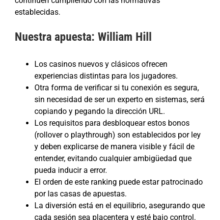
continúen cumpliendo con las normativas
establecidas.
Nuestra apuesta: William Hill
Los casinos nuevos y clásicos ofrecen
experiencias distintas para los jugadores.
Otra forma de verificar si tu conexión es segura,
sin necesidad de ser un experto en sistemas, será
copiando y pegando la dirección URL.
Los requisitos para desbloquear estos bonos
(rollover o playthrough) son establecidos por ley
y deben explicarse de manera visible y fácil de
entender, evitando cualquier ambigüedad que
pueda inducir a error.
El orden de este ranking puede estar patrocinado
por las casas de apuestas.
La diversión está en el equilibrio, asegurando que
cada sesión sea placentera y esté bajo control.