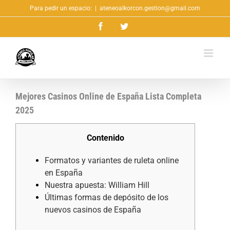
Saltar
Para pedir un espacio:
|
ateneoalkorcon.gestion@gmail.com
al
Facebook
Twitter
contenido
Mejores Casinos Online de España Lista Completa
2025
Contenido
Formatos y variantes de ruleta online
en España
Nuestra apuesta: William Hill
Últimas formas de depósito de los
nuevos casinos de España