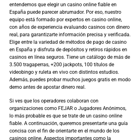
entendemos que elegir un casino online fiable en
España puede parecer abrumador. Por eso, nuestro
equipo está formado por expertos en casino online,
con años de experiencia evaluando casinos con dinero
real, para garantizarte información precisa y verificada.
Elige entre la variedad de métodos de pago de casino
en España y disfruta de depósitos y retiros rápidos en
casinos en línea seguros. Tiene un catálogo de más de
3.500 tragaperras, +200 jackpots, 100 títulos de
videobingo y ruleta en vivo con distintos estudios.
Además, puedes probar muchos juegos gratis en modo
demo antes de apostar dinero real.
Si ves que los operadores colaboran con
organizaciones como FEJAR o Jugadores Anónimos,
lo más probable es que se trate de un casino online
fiable. A continuación, queremos presentarte una guía
concisa con el fin de orientarte en el mundo de los
casinos online. Aspectos importantes como la