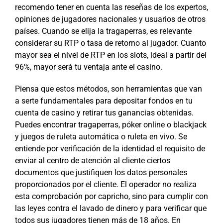
recomendo tener en cuenta las reseñas de los expertos,
opiniones de jugadores nacionales y usuarios de otros
países. Cuando se elija la tragaperras, es relevante
considerar su RTP o tasa de retorno al jugador. Cuanto
mayor sea el nivel de RTP en los slots, ideal a partir del
96%, mayor será tu ventaja ante el casino.
Piensa que estos métodos, son herramientas que van
a serte fundamentales para depositar fondos en tu
cuenta de casino y retirar tus ganancias obtenidas.
Puedes encontrar tragaperras, póker online o blackjack
y juegos de ruleta automática o ruleta en vivo. Se
entiende por verificación de la identidad el requisito de
enviar al centro de atención al cliente ciertos
documentos que justifiquen los datos personales
proporcionados por el cliente. El operador no realiza
esta comprobación por capricho, sino para cumplir con
las leyes contra el lavado de dinero y para verificar que
todos sus jugadores tienen más de 18 años. En