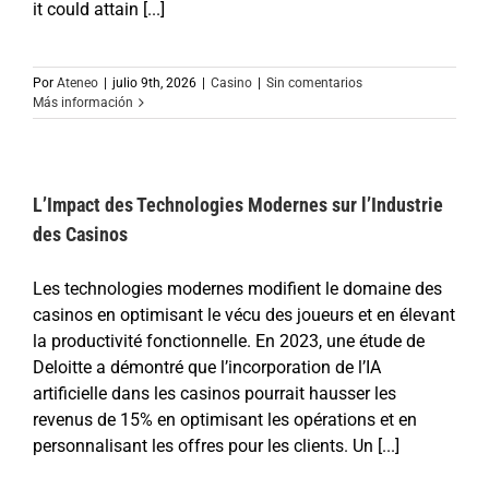
it could attain [...]
Por
Ateneo
|
julio 9th, 2026
|
Casino
|
Sin comentarios
Más información
L’Impact des Technologies Modernes sur l’Industrie
des Casinos
Les technologies modernes modifient le domaine des
casinos en optimisant le vécu des joueurs et en élevant
la productivité fonctionnelle. En 2023, une étude de
Deloitte a démontré que l’incorporation de l’IA
artificielle dans les casinos pourrait hausser les
revenus de 15% en optimisant les opérations et en
personnalisant les offres pour les clients. Un [...]