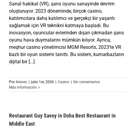
Sanal hakikat (VR), şans oyunu sanayinde devrim
oluşturuyor. 2023 döneminde, birçok casino,
katılımcılara daha katılımcı ve gerçekçi bir yaşantı
sağlamak için VR teknikni katmaya başladı. Bu
inovasyon, oyuncular evlerinden dışarı çıkmadan şans
oyunu hava duymalarını mümkün kılıyor. Ayrıca,
meşhur casino yönetimcisi MGM Resorts, 2023’te VR
bazlı bir oyun sistemi tanıttı. Bu sistem, kumarbazların
dijital bir [...]
Por
Ateneo
|
julio 1st, 2026
|
Casino
|
Sin comentarios
Más información
Restaurant Guy Savoy in Doha Best Restaurant in
Middle East