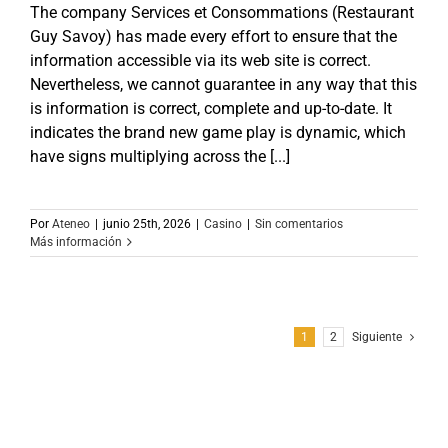
The company Services et Consommations (Restaurant
Guy Savoy) has made every effort to ensure that the
information accessible via its web site is correct.
Nevertheless, we cannot guarantee in any way that this
is information is correct, complete and up-to-date. It
indicates the brand new game play is dynamic, which
have signs multiplying across the [...]
Por
Ateneo
|
junio 25th, 2026
|
Casino
|
Sin comentarios
Más información
1
2
Siguiente