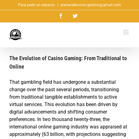
Saltar
Para pedir un espacio:
|
ateneoalkorcon.gestion@gmail.com
al
Facebook
Twitter
contenido
The Evolution of Casino Gaming: From Traditional to
Online
That gambling field has undergone a substantial
change over the past several periods, transitioning
from traditional tangible establishments to active
virtual services. This evolution has been driven by
digital advancements and shifting consumer
preferences. In two thousand twenty-three, the
international online gaming industry was appraised at
approximately (63 billion, with projections suggesting