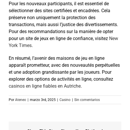
Pour les nouveaux participants, il est essentiel de
sélectionner des sites certifiées et encadrées. Cela
préserve non uniquement la protection des
transactions, mais aussi l’justice des divertissements.
Pour des recommandations sur la manière de opter
pour un site de jeux en ligne de confiance, visitez
New
York Times
.
En résumé, l’avenir des maisons de jeu en ligne
apparaît prometteur, avec des nouveautés perpétuelles
et une adoption grandissante par les joueurs. Pour
explorer des options de activités en ligne, consultez
casinos en ligne fiables en Autriche
.
Por
Ateneo
|
marzo 3rd, 2025
|
Casino
|
Sin comentarios