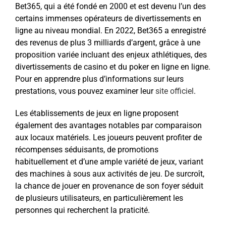
Bet365, qui a été fondé en 2000 et est devenu l’un des
certains immenses opérateurs de divertissements en
ligne au niveau mondial. En 2022, Bet365 a enregistré
des revenus de plus 3 milliards d’argent, grâce à une
proposition variée incluant des enjeux athlétiques, des
divertissements de casino et du poker en ligne en ligne.
Pour en apprendre plus d’informations sur leurs
prestations, vous pouvez examiner leur
site officiel
.
Les établissements de jeux en ligne proposent
également des avantages notables par comparaison
aux locaux matériels. Les joueurs peuvent profiter de
récompenses séduisants, de promotions
habituellement et d’une ample variété de jeux, variant
des machines à sous aux activités de jeu. De surcroît,
la chance de jouer en provenance de son foyer séduit
de plusieurs utilisateurs, en particulièrement les
personnes qui recherchent la praticité.