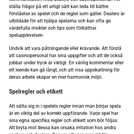
ställa frågor på ett artigt sätt kan leda till bättre
förståelse av spelet och de regler som gäller. Dealers är
utbildade för att hjälpa spelarna och kan ofta ge
värdefulla insikter och tips som förbättrar
spelupplevelsen.
Undvik att vara påträngande eller krävande. Att förstå
att casinopersonal har sina uppgifter och att de också
jobbar under tryck är viktigt. En vänlig kommentar eller
ett leende kan gå långt, och att visa uppskattning för
deras arbete skapar en mer harmonisk miljö.
Spelregler och etikett
Att sätta sig in i spelets regler innan man börjar spela
är en viktig del av korrekt uppförande. Varje spel har
sina egna specifika regler och etikett som bör följas.
Att bryta mot dessa kan orsaka irritation hos andra