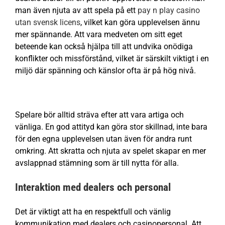
man även njuta av att spela på ett
pay n play casino
utan svensk licens
, vilket kan göra upplevelsen ännu
mer spännande. Att vara medveten om sitt eget
beteende kan också hjälpa till att undvika onödiga
konflikter och missförstånd, vilket är särskilt viktigt i en
miljö där spänning och känslor ofta är på hög nivå.
Spelare bör alltid sträva efter att vara artiga och
vänliga. En god attityd kan göra stor skillnad, inte bara
för den egna upplevelsen utan även för andra runt
omkring. Att skratta och njuta av spelet skapar en mer
avslappnad stämning som är till nytta för alla.
Interaktion med dealers och personal
Det är viktigt att ha en respektfull och vänlig
kommunikation med dealers och casinopersonal. Att