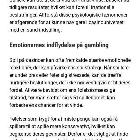
tidligere resultater, hvilket kan føre til irrationelle
beslutninger. At forstå disse psykologiske fænomener
er afgørende for at kunne navigere i casinouniverset
med en sund indstilling.
Emotionernes indflydelse på gambling
Spil på casinoer kan ofte fremkalde stærke emotionelle
reaktioner, der kan påvirke ens spilstrategi. Når spillere
er under pres eller føler sig stressede, kan de træffe
hurtigere beslutninger, der ikke nødvendigvis er til deres
fordel. At være bevidst om ens følelsesmæssige
tilstand, før man sætter sig ved spillebordet, kan
forbedre ens chancer for at vinde.
Følelser som frygt for at miste penge kan også få
spillere til at spille mere konservativt, hvilket kan
begrænse deres gevinster. Derfor er det vigtigt at finde