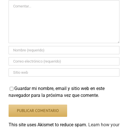
Comentar
Guardar mi nombre, email y sitio web en este
navegador para la próxima vez que comente.
This site uses Akismet to reduce spam.
Learn how your