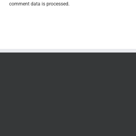
comment data is processed
.