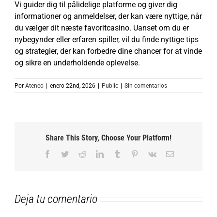
Vi guider dig til pålidelige platforme og giver dig
informationer og anmeldelser, der kan være nyttige, når
du vælger dit næste favoritcasino. Uanset om du er
nybegynder eller erfaren spiller, vil du finde nyttige tips
og strategier, der kan forbedre dine chancer for at vinde
og sikre en underholdende oplevelse.
Por
Ateneo
|
enero 22nd, 2026
|
Public
|
Sin comentarios
Share This Story, Choose Your Platform!
Facebook
Twitter
Reddit
LinkedIn
Tumblr
Pinterest
Vk
Correo
electrónico
Deja tu comentario