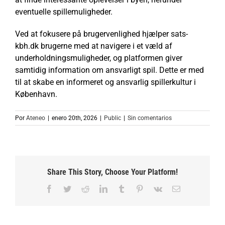
eventuelle spillemuligheder.
Ved at fokusere på brugervenlighed hjælper sats-
kbh.dk brugerne med at navigere i et væld af
underholdningsmuligheder, og platformen giver
samtidig information om ansvarligt spil. Dette er med
til at skabe en informeret og ansvarlig spillerkultur i
København.
Por
Ateneo
|
enero 20th, 2026
|
Public
|
Sin comentarios
Share This Story, Choose Your Platform!
Facebook
Twitter
Reddit
LinkedIn
Tumblr
Pinterest
Vk
Correo
electrónico