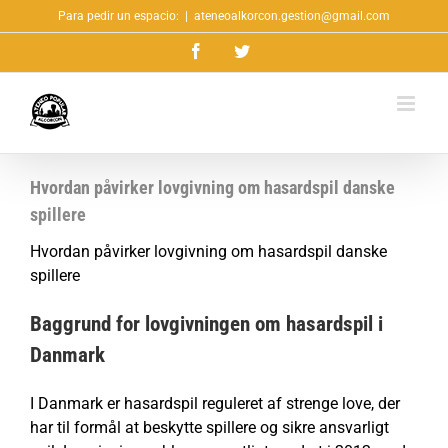
Saltar
Para pedir un espacio:
|
ateneoalkorcon.gestion@gmail.com
al
Facebook
Twitter
contenido
Hvordan påvirker lovgivning om hasardspil danske
spillere
Hvordan påvirker lovgivning om hasardspil danske
spillere
Baggrund for lovgivningen om hasardspil i
Danmark
I Danmark er hasardspil reguleret af strenge love, der
har til formål at beskytte spillere og sikre ansvarligt