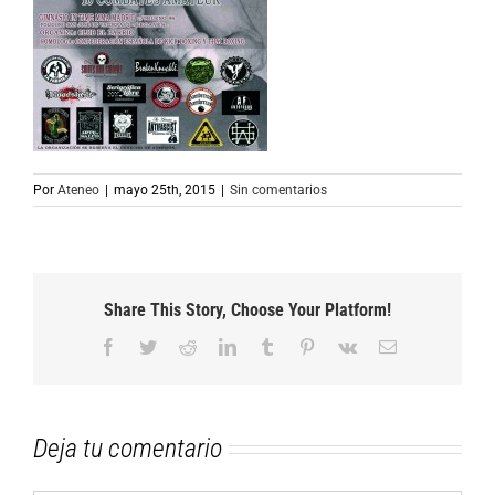
Por
Ateneo
|
mayo 25th, 2015
|
Sin comentarios
Share This Story, Choose Your Platform!
Facebook
Twitter
Reddit
LinkedIn
Tumblr
Pinterest
Vk
Correo
electrónico
Deja tu comentario