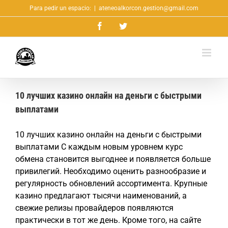
Saltar
Para pedir un espacio:
|
ateneoalkorcon.gestion@gmail.com
al
Facebook
Twitter
contenido
10 лучших казино онлайн на деньги с быстрыми
выплатами
10 лучших казино онлайн на деньги с быстрыми
выплатами C каждым новым уровнем курс
обмена становится выгоднее и появляется больше
привилегий. Необходимо оценить разнообразие и
регулярность обновлений ассортимента. Крупные
казино предлагают тысячи наименований, а
свежие релизы провайдеров появляются
практически в тот же день. Кроме того, на сайте