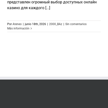
представлен огромный выбор доступных онлайн
казино для каждого [...]
Por
Ateneo
|
junio 18th, 2026
|
2000_BAz
|
Sin comentarios
Más información