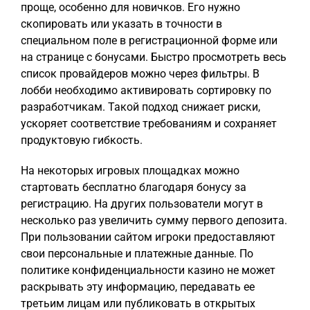
проще, особенно для новичков. Его нужно
скопировать или указать в точности в
специальном поле в регистрационной форме или
на странице с бонусами. Быстро просмотреть весь
список провайдеров можно через фильтры. В
лобби необходимо активировать сортировку по
разработчикам. Такой подход снижает риски,
ускоряет соответствие требованиям и сохраняет
продуктовую гибкость.
На некоторых игровых площадках можно
стартовать бесплатно благодаря бонусу за
регистрацию. На других пользователи могут в
несколько раз увеличить сумму первого депозита.
При пользовании сайтом игроки предоставляют
свои персональные и платежные данные. По
политике конфиденциальности казино не может
раскрывать эту информацию, передавать ее
третьим лицам или публиковать в открытых