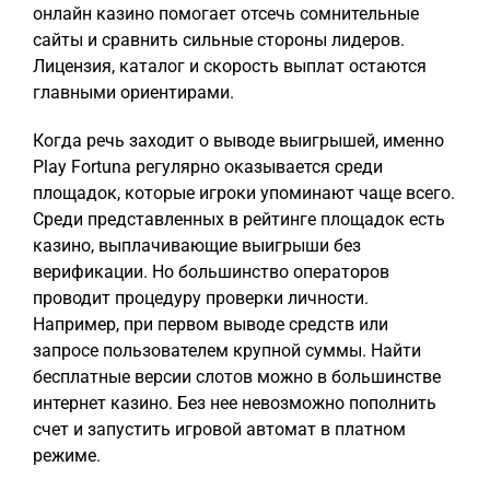
онлайн казино помогает отсечь сомнительные
сайты и сравнить сильные стороны лидеров.
Лицензия, каталог и скорость выплат остаются
главными ориентирами.
Когда речь заходит о выводе выигрышей, именно
Play Fortuna регулярно оказывается среди
площадок, которые игроки упоминают чаще всего.
Среди представленных в рейтинге площадок есть
казино, выплачивающие выигрыши без
верификации. Но большинство операторов
проводит процедуру проверки личности.
Например, при первом выводе средств или
запросе пользователем крупной суммы. Найти
бесплатные версии слотов можно в большинстве
интернет казино. Без нее невозможно пополнить
счет и запустить игровой автомат в платном
режиме.