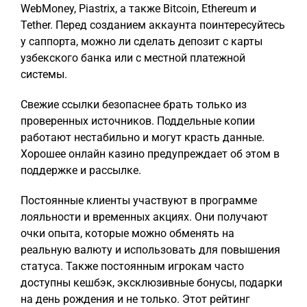
WebMoney, Piastrix, а также Bitcoin, Ethereum и
Tether. Перед созданием аккаунта поинтересуйтесь
у саппорта, можно ли сделать депозит с карты
узбекского банка или с местной платежной
системы.
Свежие ссылки безопаснее брать только из
проверенных источников. Поддельные копии
работают нестабильно и могут красть данные.
Хорошее онлайн казино предупреждает об этом в
поддержке и рассылке.
Постоянные клиенты участвуют в программе
лояльности и временных акциях. Они получают
очки опыта, которые можно обменять на
реальную валюту и использовать для повышения
статуса. Также постоянным игрокам часто
доступны кешбэк, эксклюзивные бонусы, подарки
на день рождения и не только. Этот рейтинг