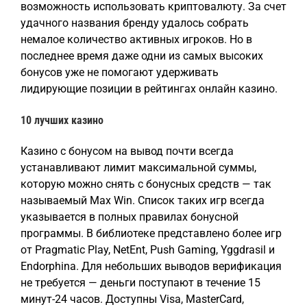
возможность использовать криптовалюту. За счет
удачного названия бренду удалось собрать
немалое количество активных игроков. Но в
последнее время даже одни из самых высоких
бонусов уже не помогают удерживать
лидирующие позиции в рейтингах онлайн казино.
10 лучших казино
Казино с бонусом на вывод почти всегда
устанавливают лимит максимальной суммы,
которую можно снять с бонусных средств — так
называемый Max Win. Список таких игр всегда
указывается в полных правилах бонусной
программы. В библиотеке представлено более игр
от Pragmatic Play, NetEnt, Push Gaming, Yggdrasil и
Endorphina. Для небольших выводов верификация
не требуется — деньги поступают в течение 15
минут-24 часов. Доступны Visa, MasterCard,