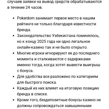
случаев заявки на вывод средств обрабатываются
в течение 24 часов.
Pokerdom занимает первое место в нашем
рейтинге не только благодаря известности
бренда.
Законодательство Узбекистана поменялось,
но к концу 2025 года ни одно легальное
онлайн-казино так и не было открыто.
Многие игроки игнорируют ее до последнего
момента и сталкиваются с задержками
именно тогда, когда хотят вывести выигрыш
с бонуса.
Для удобства все разложено по категориям
для быстрого поиска.
Каждый из них влияет на итоговую позицию
бренда в списке.
Кроме того, бездепозитные бонусы казино не
должны сопровождаться завышенными