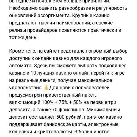
выгоднее и появляется больше привилегий.
Необходимо оценить разнообразие и регулярность
обновлений ассортимента. Крупные казино
предлагают тысячи наименований, а свежие
релизы провайдеров появляются практически в
тот же день.
Кроме того, на сайте представлен огромный выбор
доступных онлайн казино для каждого игрового
автомата. Здесь вы сможете выбрать подходящее
казино и
10 лучших казино онлайн
перейти к игре
на реальные деньги, получая максимальное
удовольствие.
Для новых пользователей
предусмотрен приветственный пакет,
включающий 100% + 75% + 50% на первые три
депозита, а также 70 фриспинов. Минимальный
депозит составляет 500 рублей, при этом казино
поддерживает банковские карты, электронные
кошельки и криптовалюты. В большинстве