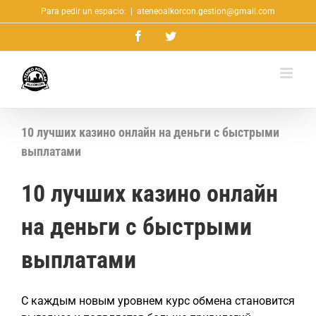
Saltar
Para pedir un espacio:
|
ateneoalkorcon.gestion@gmail.com
al
Facebook
Twitter
contenido
10 лучших казино онлайн на деньги с быстрыми
выплатами
10 лучших казино онлайн
на деньги с быстрыми
выплатами
C каждым новым уровнем курс обмена становится