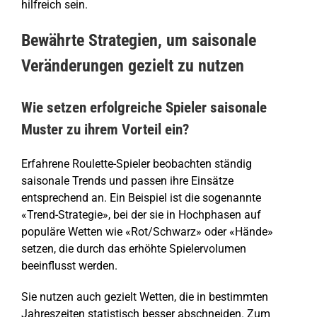
hilfreich sein.
Bewährte Strategien, um saisonale
Veränderungen gezielt zu nutzen
Wie setzen erfolgreiche Spieler saisonale
Muster zu ihrem Vorteil ein?
Erfahrene Roulette-Spieler beobachten ständig
saisonale Trends und passen ihre Einsätze
entsprechend an. Ein Beispiel ist die sogenannte
«Trend-Strategie», bei der sie in Hochphasen auf
populäre Wetten wie «Rot/Schwarz» oder «Hände»
setzen, die durch das erhöhte Spielervolumen
beeinflusst werden.
Sie nutzen auch gezielt Wetten, die in bestimmten
Jahreszeiten statistisch besser abschneiden. Zum