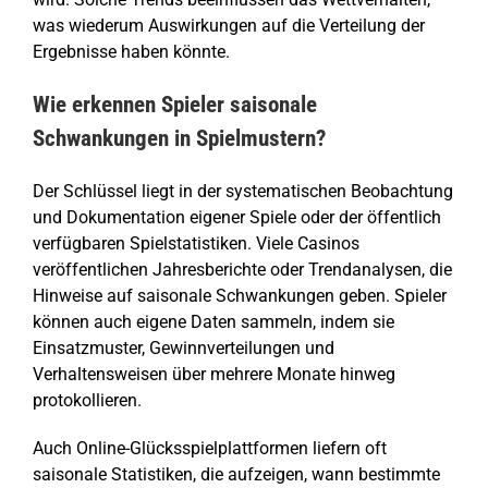
was wiederum Auswirkungen auf die Verteilung der
Ergebnisse haben könnte.
Wie erkennen Spieler saisonale
Schwankungen in Spielmustern?
Der Schlüssel liegt in der systematischen Beobachtung
und Dokumentation eigener Spiele oder der öffentlich
verfügbaren Spielstatistiken. Viele Casinos
veröffentlichen Jahresberichte oder Trendanalysen, die
Hinweise auf saisonale Schwankungen geben. Spieler
können auch eigene Daten sammeln, indem sie
Einsatzmuster, Gewinnverteilungen und
Verhaltensweisen über mehrere Monate hinweg
protokollieren.
Auch Online-Glücksspielplattformen liefern oft
saisonale Statistiken, die aufzeigen, wann bestimmte