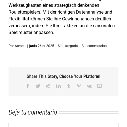
Werkzeugkasten eines strategisch denkenden
Roulettespielers. Mit der richtigen Datenanalyse und
Flexibilität können Sie Ihre Gewinnchancen deutlich
verbessern, indem Sie Ihre Taktiken an die saisonalen
Spielmuster anpassen.
Por
Ateneo
|
junio 26th, 2025
|
Sin categoría
|
Sin comentarios
Share This Story, Choose Your Platform!
Facebook
Twitter
Reddit
LinkedIn
Tumblr
Pinterest
Vk
Correo
electrónico
Deja tu comentario
Comentar