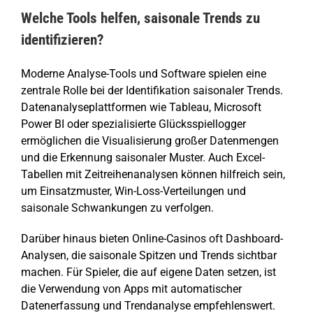
Welche Tools helfen, saisonale Trends zu
identifizieren?
Moderne Analyse-Tools und Software spielen eine
zentrale Rolle bei der Identifikation saisonaler Trends.
Datenanalyseplattformen wie Tableau, Microsoft
Power BI oder spezialisierte Glücksspiellogger
ermöglichen die Visualisierung großer Datenmengen
und die Erkennung saisonaler Muster. Auch Excel-
Tabellen mit Zeitreihenanalysen können hilfreich sein,
um Einsatzmuster, Win-Loss-Verteilungen und
saisonale Schwankungen zu verfolgen.
Darüber hinaus bieten Online-Casinos oft Dashboard-
Analysen, die saisonale Spitzen und Trends sichtbar
machen. Für Spieler, die auf eigene Daten setzen, ist
die Verwendung von Apps mit automatischer
Datenerfassung und Trendanalyse empfehlenswert.