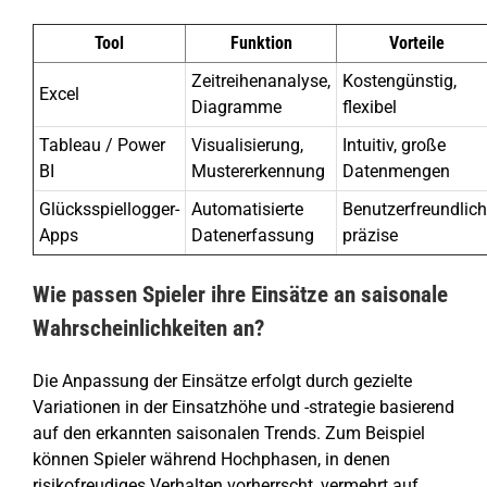
Tool
Funktion
Vorteile
Zeitreihenanalyse,
Kostengünstig,
Excel
Diagramme
flexibel
Tableau / Power
Visualisierung,
Intuitiv, große
BI
Mustererkennung
Datenmengen
Glücksspiellogger-
Automatisierte
Benutzerfreundlich
Apps
Datenerfassung
präzise
Wie passen Spieler ihre Einsätze an saisonale
Wahrscheinlichkeiten an?
Die Anpassung der Einsätze erfolgt durch gezielte
Variationen in der Einsatzhöhe und -strategie basierend
auf den erkannten saisonalen Trends. Zum Beispiel
können Spieler während Hochphasen, in denen
risikofreudiges Verhalten vorherrscht, vermehrt auf