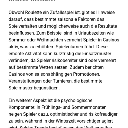
Obwohl Roulette ein Zufallsspiel ist, gibt es Hinweise
darauf, dass bestimmte saisonale Faktoren das
Spielverhalten und möglicherweise auch die Resultate
beeinflussen. Zum Beispiel sind in Urlaubszeiten wie
Sommer oder Weihnachten vermehrt Spieler in Casinos
aktiv, was zu erhöhtem Spielvolumen führt. Diese
erhöhte Aktivität kann kurzfristig die Einsatzmuster
verändern, da Spieler risikobereiter sind oder vermehrt
auf bestimmte Wetten setzen. Zudem berichten
Casinos von saisonabhängigen Promotionen,
Veranstaltungen oder Turnieren, die bestimmte
Spielmuster begünstigen.
Ein weiterer Aspekt ist die psychologische
Komponente: In Frühlings- und Sommermonaten
neigen Spieler dazu, optimistischer und risikofreudiger
zu sein, während in der Winterzeit vorsichtiger agiert
wird. Solche Trends beeinflussen das Wettverhalten,