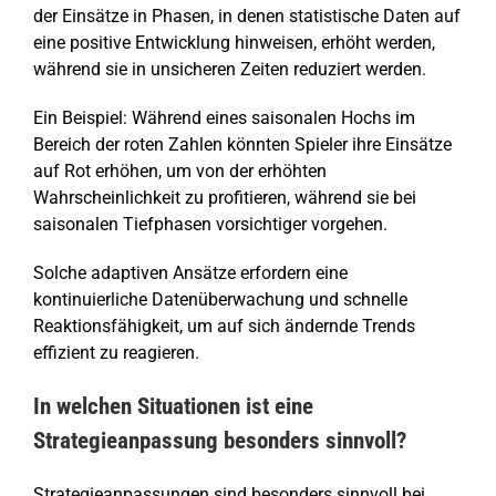
der Einsätze in Phasen, in denen statistische Daten auf
eine positive Entwicklung hinweisen, erhöht werden,
während sie in unsicheren Zeiten reduziert werden.
Ein Beispiel: Während eines saisonalen Hochs im
Bereich der roten Zahlen könnten Spieler ihre Einsätze
auf Rot erhöhen, um von der erhöhten
Wahrscheinlichkeit zu profitieren, während sie bei
saisonalen Tiefphasen vorsichtiger vorgehen.
Solche adaptiven Ansätze erfordern eine
kontinuierliche Datenüberwachung und schnelle
Reaktionsfähigkeit, um auf sich ändernde Trends
effizient zu reagieren.
In welchen Situationen ist eine
Strategieanpassung besonders sinnvoll?
Strategieanpassungen sind besonders sinnvoll bei