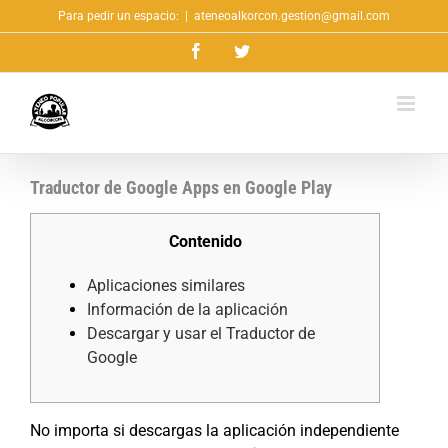
Saltar
Para pedir un espacio:
|
ateneoalkorcon.gestion@gmail.com
al
Facebook
Twitter
contenido
Traductor de Google Apps en Google Play
Contenido
Aplicaciones similares
Información de la aplicación
Descargar y usar el Traductor de
Google
No importa si descargas la aplicación independiente