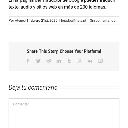
En la página del Traductor de Google puedes traducir
texto, audio y sitios web en más de 200 idiomas.
Por
Ateneo
|
febrero 21st, 2025
|
lojadoalfinete.pt
|
Sin comentarios
Share This Story, Choose Your Platform!
Facebook
Twitter
Reddit
LinkedIn
Tumblr
Pinterest
Vk
Correo
electrónico
Deja tu comentario
Comentar