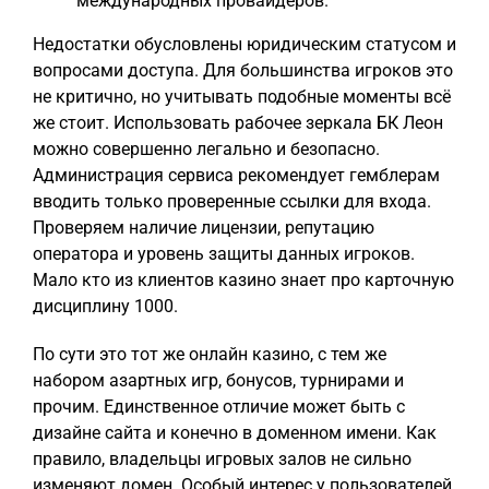
международных провайдеров.
Недостатки обусловлены юридическим статусом и
вопросами доступа. Для большинства игроков это
не критично, но учитывать подобные моменты всё
же стоит. Использовать рабочее зеркала БК Леон
можно совершенно легально и безопасно.
Администрация сервиса рекомендует гемблерам
вводить только проверенные ссылки для входа.
Проверяем наличие лицензии, репутацию
оператора и уровень защиты данных игроков.
Мало кто из клиентов казино знает про карточную
дисциплину 1000.
По сути это тот же онлайн казино, с тем же
набором азартных игр, бонусов, турнирами и
прочим. Единственное отличие может быть с
дизайне сайта и конечно в доменном имени. Как
правило, владельцы игровых залов не сильно
изменяют домен. Особый интерес у пользователей