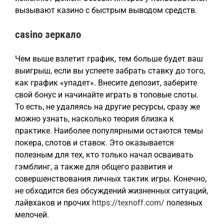
вызывают казино с быстрым выводом средств.
casino зеркало
Чем выше взлетит график, тем больше будет ваш
выигрыш, если вы успеете забрать ставку до того,
как график «упадет». Внесите депозит, заберите
свой бонус и начинайте играть в топовые слоты.
То есть, не удаляясь на другие ресурсы, сразу же
можно узнать, насколько теория близка к
практике. Наиболее популярными остаются темы
покера, слотов и ставок. Это оказывается
полезным для тех, кто только начал осваивать
гэмблинг, а также для общего развития и
совершенствования личных тактик игры. Конечно,
не обходится без обсуждений жизненных ситуаций,
лайвхаков и прочих
https://texnoff.com/
полезных
мелочей.