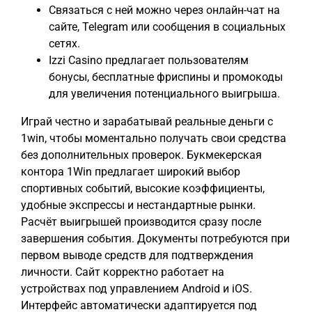
Связаться с ней можно через онлайн-чат на
сайте, Telegram или сообщения в социальных
сетях.
Izzi Casino предлагает пользователям
бонусы, бесплатные фриспины и промокоды
для увеличения потенциального выигрыша.
Играй честно и зарабатывай реальные деньги с
1win, чтобы моментально получать свои средства
без дополнительных проверок. Букмекерская
контора 1Win предлагает широкий выбор
спортивных событий, высокие коэффициенты,
удобные экспрессы и нестандартные рынки.
Расчёт выигрышей производится сразу после
завершения события. Документы потребуются при
первом выводе средств для подтверждения
личности. Сайт корректно работает на
устройствах под управлением Android и iOS.
Интерфейс автоматически адаптируется под