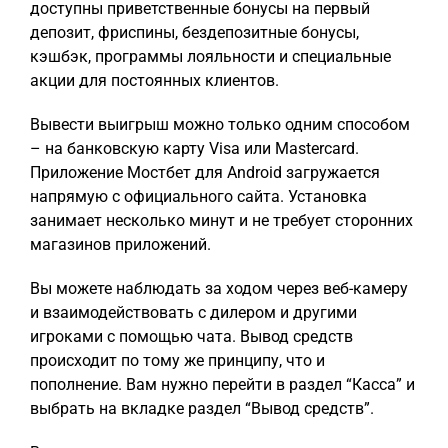
доступны приветственные бонусы на первый
депозит, фриспины, бездепозитные бонусы,
кэшбэк, программы лояльности и специальные
акции для постоянных клиентов.
Вывести выигрыш можно только одним способом
– на банковскую карту Visa или Mastercard.
Приложение Мостбет для Android загружается
напрямую с официального сайта. Установка
занимает несколько минут и не требует сторонних
магазинов приложений.
Вы можете наблюдать за ходом через веб-камеру
и взаимодействовать с дилером и другими
игроками с помощью чата. Вывод средств
происходит по тому же принципу, что и
пополнение. Вам нужно перейти в раздел “Касса” и
выбрать на вкладке раздел “Вывод средств”.