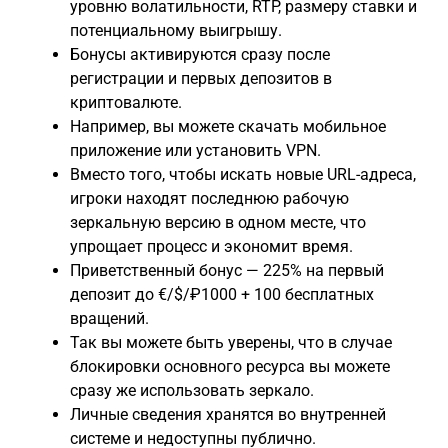
уровню волатильности, RTP, размеру ставки и
потенциальному выигрышу.
Бонусы активируются сразу после
регистрации и первых депозитов в
криптовалюте.
Например, вы можете скачать мобильное
приложение или установить VPN.
Вместо того, чтобы искать новые URL-адреса,
игроки находят последнюю рабочую
зеркальную версию в одном месте, что
упрощает процесс и экономит время.
Приветственный бонус — 225% на первый
депозит до €/$/₽1000 + 100 бесплатных
вращений.
Так вы можете быть уверены, что в случае
блокировки основного ресурса вы можете
сразу же использовать зеркало.
Личные сведения хранятся во внутренней
системе и недоступны публично.