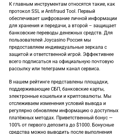
К главным инструментам относятся такие, как
протокол SSL и Antifraud Tool. Первый
обеспечивает шифрование личной информации
для хранения и передачи, а второй – защищает
банковские переводы денежных средств. Для
пользователей Joycasino Россия мы
предоставляем индивидуальные зеркала с
защитой и ответственной игрой. Эффективнее
всего подписаться на официальную почтовую
рассылку или телеграмм канал сервиса.
В нашем рейтинге представлены площадки,
поддерживающие СБП, банковские карты,
электронные кошельки и криптовалюты. Мы
отслеживаем изменения условий вывода и
регулярно обновляем информацию о доступных
платёжных методах. Приветственный бонус —
100% от первого депозита до $1000. Бонусные
средства можно выводить после выполнения