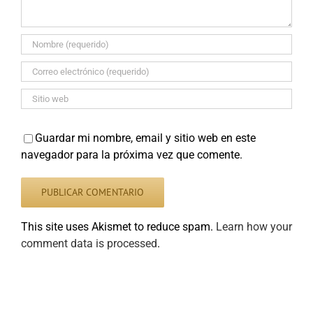
Guardar mi nombre, email y sitio web en este
navegador para la próxima vez que comente.
This site uses Akismet to reduce spam.
Learn how your
comment data is processed
.