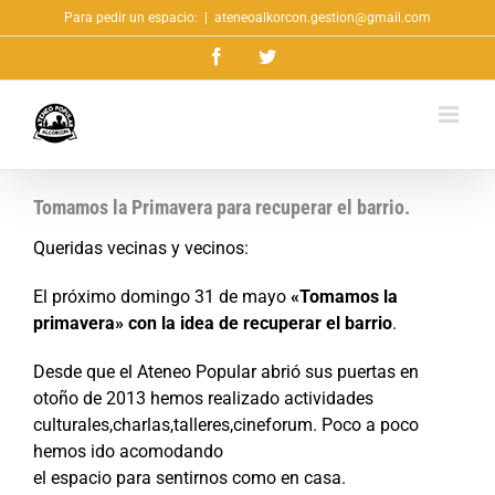
Saltar
Para pedir un espacio:
|
ateneoalkorcon.gestion@gmail.com
al
Facebook
Twitter
contenido
Tomamos la Primavera para recuperar el barrio.
Queridas vecinas y vecinos:
El próximo domingo 31 de mayo
«Tomamos la
primavera»
con la idea de recuperar el barrio
.
Desde que el Ateneo Popular abrió sus puertas en
otoño de 2013 hemos realizado actividades
culturales,charlas,talleres,cineforum. Poco a poco
hemos ido acomodando
el espacio para sentirnos como en casa.