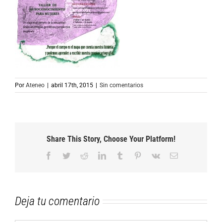
Por
Ateneo
|
abril 17th, 2015
|
Sin comentarios
Share This Story, Choose Your Platform!
Facebook
Twitter
Reddit
LinkedIn
Tumblr
Pinterest
Vk
Correo
electrónico
Deja tu comentario