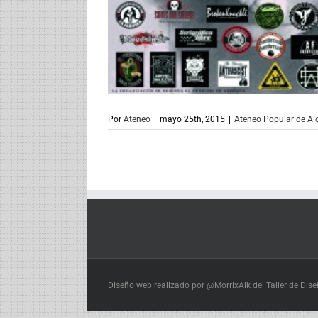
Por
Ateneo
|
mayo 25th, 2015
|
Ateneo Popular de Al
Diseño web realizado por @MorrixAlk del Taller de Dis