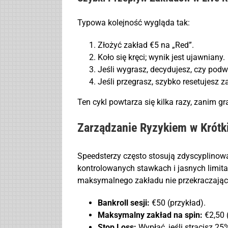
Typowa kolejność wygląda tak:
Złożyć zakład €5 na „Red”.
Koło się kręci; wynik jest ujawniany.
Jeśli wygrasz, decydujesz, czy podw
Jeśli przegrasz, szybko resetujesz 
Ten cykl powtarza się kilka razy, zanim gr
Zarządzanie Ryzykiem w Krótk
Speedsterzy często stosują zdyscyplinowa
kontrolowanych stawkach i jasnych limita
maksymalnego zakładu nie przekraczające
Bankroll sesji:
€50 (przykład).
Maksymalny zakład na spin:
€2,50 
Stop Loss:
Wypłać, jeśli stracisz 25%