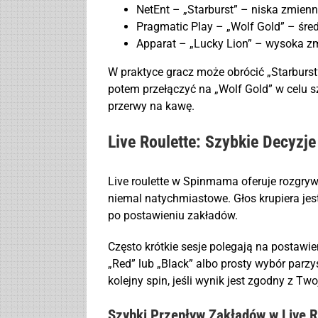
NetEnt – „Starburst” – niska zmienn
Pragmatic Play – „Wolf Gold” – śred
Apparat – „Lucky Lion” – wysoka z
W praktyce gracz może obrócić „Starburst
potem przełączyć na „Wolf Gold” w celu 
przerwy na kawę.
Live Roulette: Szybkie Decyzje
Live roulette w Spinmama oferuje rozgryw
niemal natychmiastowe. Głos krupiera jes
po postawieniu zakładów.
Często krótkie sesje polegają na postaw
„Red” lub „Black” albo prosty wybór par
kolejny spin, jeśli wynik jest zgodny z Two
Szybki Przepływ Zakładów w Live R