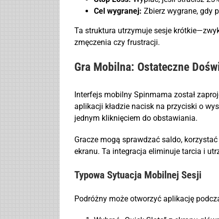
Cel wygranej:
Zbierz wygrane, gdy p
Ta struktura utrzymuje sesje krótkie—zwy
zmęczenia czy frustracji.
Gra Mobilna: Ostateczne Dośw
Interfejs mobilny Spinmama został zapro
aplikacji kładzie nacisk na przyciski o wy
jednym kliknięciem do obstawiania.
Gracze mogą sprawdzać saldo, korzystać 
ekranu. Ta integracja eliminuje tarcia i
Typowa Sytuacja Mobilnej Sesji
Podróżny może otworzyć aplikację podcz