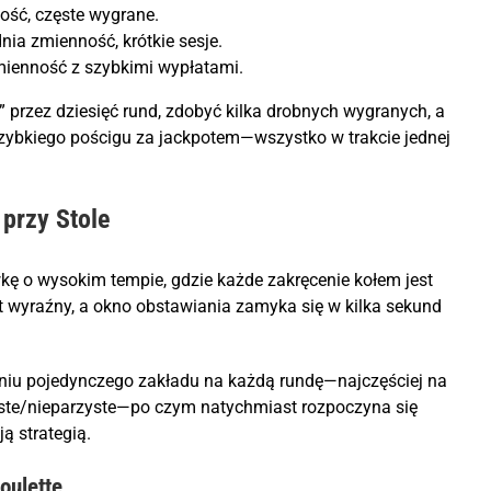
ość, częste wygrane.
nia zmienność, krótkie sesje.
mienność z szybkimi wypłatami.
” przez dziesięć rund, zdobyć kilka drobnych wygranych, a
szybkiego pościgu za jackpotem—wszystko w trakcie jednej
 przy Stole
kę o wysokim tempie, gdzie każde zakręcenie kołem jest
t wyraźny, a okno obstawiania zamyka się w kilka sekund
ieniu pojedynczego zakładu na każdą rundę—najczęściej na
zyste/nieparzyste—po czym natychmiast rozpoczyna się
ją strategią.
oulette