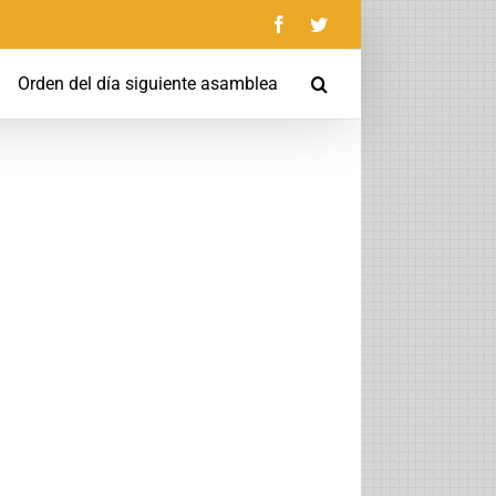
Facebook
Twitter
Orden del día siguiente asamblea