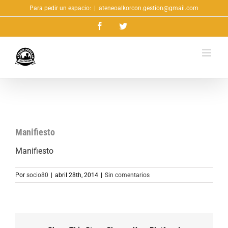
Saltar
Para pedir un espacio:
|
ateneoalkorcon.gestion@gmail.com
al
Facebook
Twitter
contenido
Manifiesto
Manifiesto
Por
socio80
|
abril 28th, 2014
|
Sin comentarios