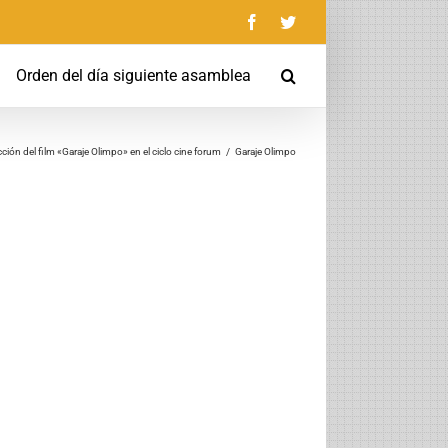
Facebook
Twitter
Orden del día siguiente asamblea
ción del film «Garaje Olimpo» en el ciclo cine forum
/
Garaje Olimpo