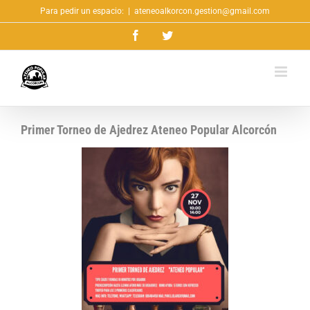
Saltar
Para pedir un espacio:
|
ateneoalkorcon.gestion@gmail.com
al
Facebook
Twitter
contenido
Primer Torneo de Ajedrez Ateneo Popular Alcorcón