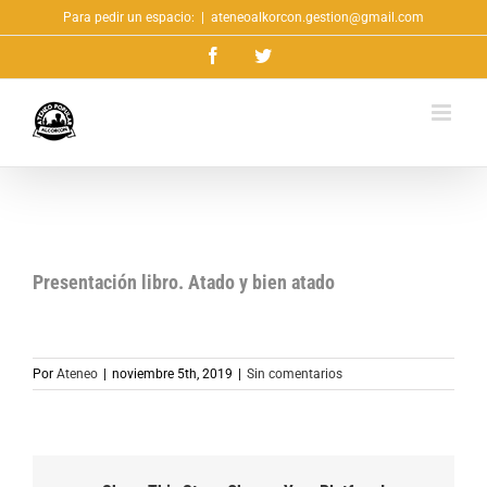
Saltar
Para pedir un espacio:
|
ateneoalkorcon.gestion@gmail.com
al
Facebook
Twitter
contenido
Presentación libro. Atado y bien atado
Por
Ateneo
|
noviembre 5th, 2019
|
Sin comentarios