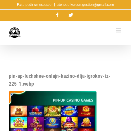
Saltar
Para pedir un espacio:
|
ateneoalkorcon.gestion@gmail.com
al
Facebook
Twitter
contenido
pin-ap-luchshee-onlajn-kazino-dlja-igrokov-iz-
225_1.webp