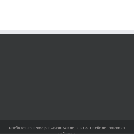
Diseño web realizado por @MorrixAlk del Taller de Diseño de Traficantes
de Sueños.