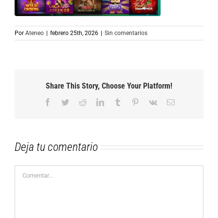
Por
Ateneo
|
febrero 25th, 2026
|
Sin comentarios
Share This Story, Choose Your Platform!
Facebook
Twitter
Reddit
LinkedIn
Tumblr
Pinterest
Vk
Correo
electrónico
Deja tu comentario
Comentar