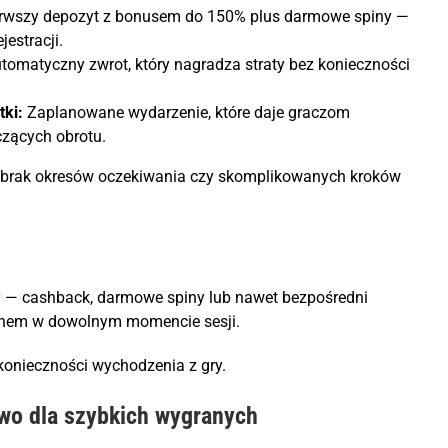
rwszy depozyt z bonusem do 150% plus darmowe spiny —
estracji.
tomatyczny zwrot, który nagradza straty bez konieczności
ki:
Zaplanowane wydarzenie, które daje graczom
zących obrotu.
 brak okresów oczekiwania czy skomplikowanych kroków
 — cashback, darmowe spiny lub nawet bezpośredni
inem w dowolnym momencie sesji.
onieczności wychodzenia z gry.
ywo dla szybkich wygranych