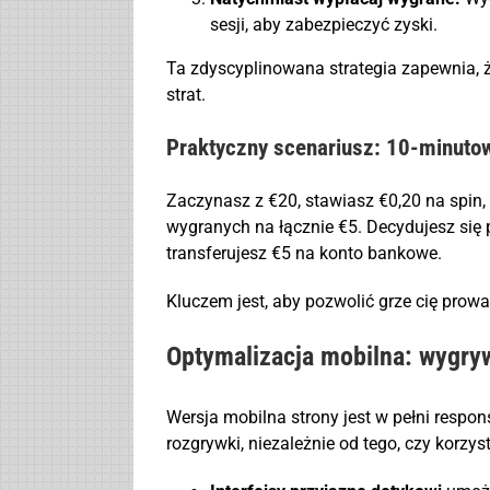
sesji, aby zabezpieczyć zyski.
Ta zdyscyplinowana strategia zapewnia, 
strat.
Praktyczny scenariusz: 10-minuto
Zaczynasz z €20, stawiasz €0,20 na spin, 
wygranych na łącznie €5. Decydujesz się 
transferujesz €5 na konto bankowe.
Kluczem jest, aby pozwolić grze cię prowa
Optymalizacja mobilna: wygry
Wersja mobilna strony jest w pełni res
rozgrywki, niezależnie od tego, czy korzys