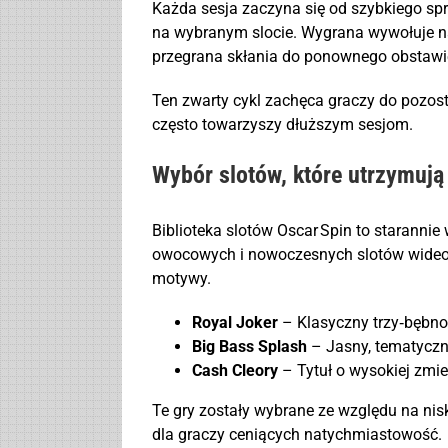
Każda sesja zaczyna się od szybkiego sp
na wybranym slocie. Wygrana wywołuje 
przegrana skłania do ponownego obstawie
Ten zwarty cykl zachęca graczy do pozo
często towarzyszy dłuższym sesjom.
Wybór slotów, które utrzymuj
Biblioteka slotów Oscar Spin to starann
owocowych i nowoczesnych slotów wideo,
motywy.
Royal Joker
– Klasyczny trzy‑bębno
Big Bass Splash
– Jasny, tematyczn
Cash Cleory
– Tytuł o wysokiej zmi
Te gry zostały wybrane ze względu na nisk
dla graczy ceniących natychmiastowość.