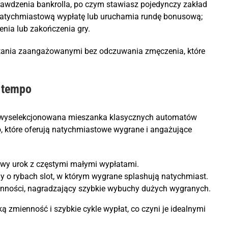
rawdzenia bankrolla, po czym stawiasz pojedynczy zakład
natychmiastową wypłatę lub uruchamia rundę bonusową;
nia lub zakończenia gry.
stania zaangażowanymi bez odczuwania zmęczenia, które
ą tempo
ie wyselekcjonowana mieszanka klasycznych automatów
 które oferują natychmiastowe wygrane i angażujące
wy urok z częstymi małymi wypłatami.
y o rybach slot, w którym wygrane splashują natychmiast.
enności, nagradzający szybkie wybuchy dużych wygranych.
ą zmienność i szybkie cykle wypłat, co czyni je idealnymi