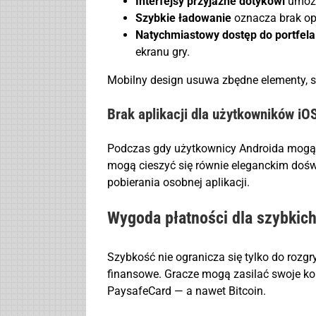
Interfejsy przyjazne dotykowi
umożl
Szybkie ładowanie
oznacza brak op
Natychmiastowy dostęp do portfela
ekranu gry.
Mobilny design usuwa zbędne elementy, s
Brak aplikacji dla użytkowników iO
Podczas gdy użytkownicy Androida mogą 
mogą cieszyć się równie eleganckim dośw
pobierania osobnej aplikacji.
Wygoda płatności dla szybkich
Szybkość nie ogranicza się tylko do rozgr
finansowe. Gracze mogą zasilać swoje kont
PaysafeCard — a nawet Bitcoin.