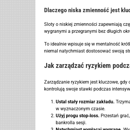
Dlaczego niska zmienność jest kl
Sloty o niskiej zmienności zapewniają cz
wygranymi a przegranymi bez długich okr
To idealnie wpisuje się w mentalność krót
niemal natychmiast dostosować swoją str
Jak zarządzać ryzykiem podcz
Zarządzanie ryzykiem jest kluczowe, gdy c
kontrolują swoje stawki podczas intensyw
Ustal stały rozmiar zakładu.
Trzymaj
w wyznaczonym czasie.
Użyj progu stop‑loss.
Przestań grać, 
bankrolla sesji.
Natychmiast wypłacaj wygrane.
Wyc