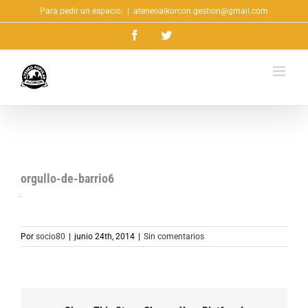
Saltar
Para pedir un espacio:
|
ateneoalkorcon.gestion@gmail.com
al
Facebook
Twitter
contenido
orgullo-de-barrio6
Por
socio80
|
junio 24th, 2014
|
Sin comentarios