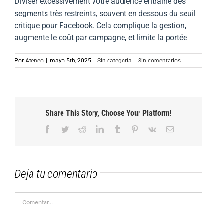
Diviser excessivement votre audience entraîne des
segments très restreints, souvent en dessous du seuil
critique pour Facebook. Cela complique la gestion,
augmente le coût par campagne, et limite la portée
Por
Ateneo
|
mayo 5th, 2025
|
Sin categoría
|
Sin comentarios
Share This Story, Choose Your Platform!
Facebook
Twitter
Reddit
LinkedIn
Tumblr
Pinterest
Vk
Correo
electrónico
Deja tu comentario
Comentar