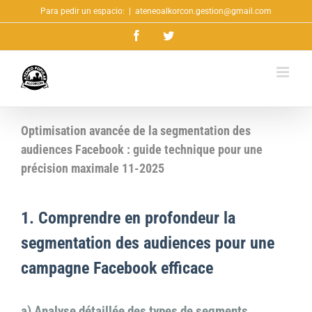
Saltar
Para pedir un espacio:
|
ateneoalkorcon.gestion@gmail.com
al
Facebook
Twitter
contenido
Optimisation avancée de la segmentation des
audiences Facebook : guide technique pour une
précision maximale 11-2025
1. Comprendre en profondeur la
segmentation des audiences pour une
campagne Facebook efficace
a) Analyse détaillée des types de segments