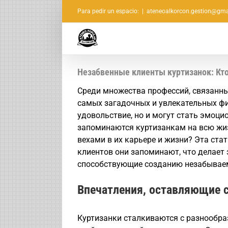
Saltar
Para pedir un espacio:
|
ateneoalkorcon.gestion@gma
al
contenido
Незабвенные клиенты куртизанок: Кто
Среди множества профессий, связанны
самых загадочных и увлекательных фи
удовольствие, но и могут стать эмоци
запоминаются куртизанкам на всю жи
вехами в их карьере и жизни? Эта стат
клиентов они запоминают, что делает
способствующие созданию незабываем
Впечатления, оставляющие 
Куртизанки сталкиваются с разнообра