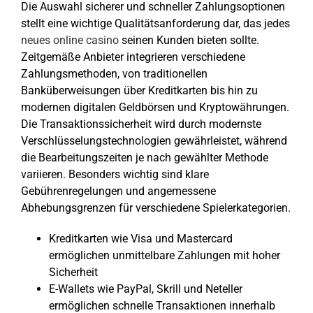
Die Auswahl sicherer und schneller Zahlungsoptionen
stellt eine wichtige Qualitätsanforderung dar, das jedes
neues online casino
seinen Kunden bieten sollte.
Zeitgemäße Anbieter integrieren verschiedene
Zahlungsmethoden, von traditionellen
Banküberweisungen über Kreditkarten bis hin zu
modernen digitalen Geldbörsen und Kryptowährungen.
Die Transaktionssicherheit wird durch modernste
Verschlüsselungstechnologien gewährleistet, während
die Bearbeitungszeiten je nach gewählter Methode
variieren. Besonders wichtig sind klare
Gebührenregelungen und angemessene
Abhebungsgrenzen für verschiedene Spielerkategorien.
Kreditkarten wie Visa und Mastercard
ermöglichen unmittelbare Zahlungen mit hoher
Sicherheit
E-Wallets wie PayPal, Skrill und Neteller
ermöglichen schnelle Transaktionen innerhalb