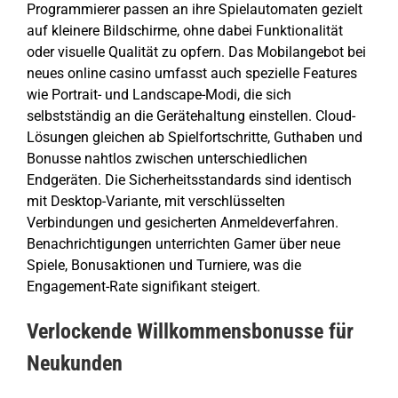
Programmierer passen an ihre Spielautomaten gezielt
auf kleinere Bildschirme, ohne dabei Funktionalität
oder visuelle Qualität zu opfern. Das Mobilangebot bei
neues online casino umfasst auch spezielle Features
wie Portrait- und Landscape-Modi, die sich
selbstständig an die Gerätehaltung einstellen. Cloud-
Lösungen gleichen ab Spielfortschritte, Guthaben und
Bonusse nahtlos zwischen unterschiedlichen
Endgeräten. Die Sicherheitsstandards sind identisch
mit Desktop-Variante, mit verschlüsselten
Verbindungen und gesicherten Anmeldeverfahren.
Benachrichtigungen unterrichten Gamer über neue
Spiele, Bonusaktionen und Turniere, was die
Engagement-Rate signifikant steigert.
Verlockende Willkommensbonusse für
Neukunden