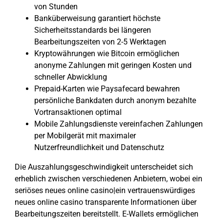
von Stunden
Banküberweisung garantiert höchste
Sicherheitsstandards bei längeren
Bearbeitungszeiten von 2-5 Werktagen
Kryptowährungen wie Bitcoin ermöglichen
anonyme Zahlungen mit geringen Kosten und
schneller Abwicklung
Prepaid-Karten wie Paysafecard bewahren
persönliche Bankdaten durch anonym bezahlte
Vortransaktionen optimal
Mobile Zahlungsdienste vereinfachen Zahlungen
per Mobilgerät mit maximaler
Nutzerfreundlichkeit und Datenschutz
Die Auszahlungsgeschwindigkeit unterscheidet sich
erheblich zwischen verschiedenen Anbietern, wobei ein
seriöses neues online casino|ein vertrauenswürdiges
neues online casino transparente Informationen über
Bearbeitungszeiten bereitstellt. E-Wallets ermöglichen