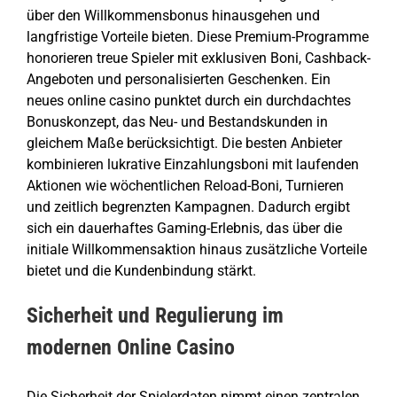
über den Willkommensbonus hinausgehen und
langfristige Vorteile bieten. Diese Premium-Programme
honorieren treue Spieler mit exklusiven Boni, Cashback-
Angeboten und personalisierten Geschenken. Ein
neues online casino punktet durch ein durchdachtes
Bonuskonzept, das Neu- und Bestandskunden in
gleichem Maße berücksichtigt. Die besten Anbieter
kombinieren lukrative Einzahlungsboni mit laufenden
Aktionen wie wöchentlichen Reload-Boni, Turnieren
und zeitlich begrenzten Kampagnen. Dadurch ergibt
sich ein dauerhaftes Gaming-Erlebnis, das über die
initiale Willkommensaktion hinaus zusätzliche Vorteile
bietet und die Kundenbindung stärkt.
Sicherheit und Regulierung im
modernen Online Casino
Die Sicherheit der Spielerdaten nimmt einen zentralen