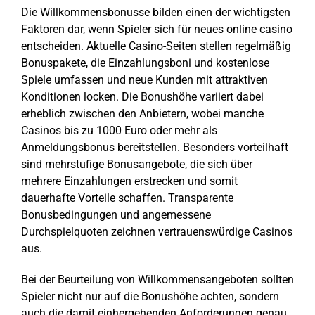
Die Willkommensbonusse bilden einen der wichtigsten
Faktoren dar, wenn Spieler sich für neues online casino
entscheiden. Aktuelle Casino-Seiten stellen regelmäßig
Bonuspakete, die Einzahlungsboni und kostenlose
Spiele umfassen und neue Kunden mit attraktiven
Konditionen locken. Die Bonushöhe variiert dabei
erheblich zwischen den Anbietern, wobei manche
Casinos bis zu 1000 Euro oder mehr als
Anmeldungsbonus bereitstellen. Besonders vorteilhaft
sind mehrstufige Bonusangebote, die sich über
mehrere Einzahlungen erstrecken und somit
dauerhafte Vorteile schaffen. Transparente
Bonusbedingungen und angemessene
Durchspielquoten zeichnen vertrauenswürdige Casinos
aus.
Bei der Beurteilung von Willkommensangeboten sollten
Spieler nicht nur auf die Bonushöhe achten, sondern
auch die damit einhergehenden Anforderungen genau