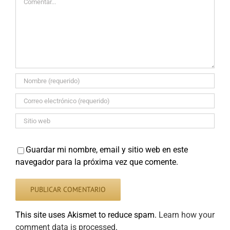
Guardar mi nombre, email y sitio web en este
navegador para la próxima vez que comente.
This site uses Akismet to reduce spam.
Learn how your
comment data is processed
.