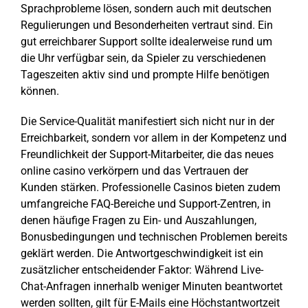
Sprachprobleme lösen, sondern auch mit deutschen
Regulierungen und Besonderheiten vertraut sind. Ein
gut erreichbarer Support sollte idealerweise rund um
die Uhr verfügbar sein, da Spieler zu verschiedenen
Tageszeiten aktiv sind und prompte Hilfe benötigen
können.
Die Service-Qualität manifestiert sich nicht nur in der
Erreichbarkeit, sondern vor allem in der Kompetenz und
Freundlichkeit der Support-Mitarbeiter, die das neues
online casino verkörpern und das Vertrauen der
Kunden stärken. Professionelle Casinos bieten zudem
umfangreiche FAQ-Bereiche und Support-Zentren, in
denen häufige Fragen zu Ein- und Auszahlungen,
Bonusbedingungen und technischen Problemen bereits
geklärt werden. Die Antwortgeschwindigkeit ist ein
zusätzlicher entscheidender Faktor: Während Live-
Chat-Anfragen innerhalb weniger Minuten beantwortet
werden sollten, gilt für E-Mails eine Höchstantwortzeit