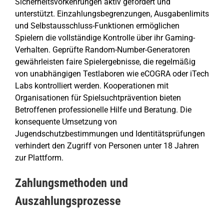
Sicherheitsvorkehrungen aktiv gefördert und
unterstützt. Einzahlungsbegrenzungen, Ausgabenlimits
und Selbstausschluss-Funktionen ermöglichen
Spielern die vollständige Kontrolle über ihr Gaming-
Verhalten. Geprüfte Random-Number-Generatoren
gewährleisten faire Spielergebnisse, die regelmäßig
von unabhängigen Testlaboren wie eCOGRA oder iTech
Labs kontrolliert werden. Kooperationen mit
Organisationen für Spielsuchtprävention bieten
Betroffenen professionelle Hilfe und Beratung. Die
konsequente Umsetzung von
Jugendschutzbestimmungen und Identitätsprüfungen
verhindert den Zugriff von Personen unter 18 Jahren
zur Plattform.
Zahlungsmethoden und
Auszahlungsprozesse