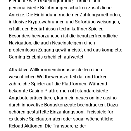
Elemente wie Treueprogramme, Turniere und
personalisierte Belohnungen schaffen zusätzliche
Anreize. Die Einbindung moderner Zahlungsmethoden,
inklusive Kryptowährungen und Sofortüberweisungen,
erfüllt den Bedürfnissen technikaffiner Spieler.
Besonders hervorzuheben ist die benutzerfreundliche
Navigation, die auch Neueinsteigern einen
problemlosen Zugang gewährleistet und das komplette
Gaming-Erlebnis erheblich aufwertet.
Attraktive Willkommensbonusse stellen einen
wesentlichen Wettbewerbsvorteil dar und locken
zahlreiche Spieler auf die Plattformen. Während
bekannte Casino-Plattformen oft standardisierte
Angebote präsentieren, kann ein neues online casino
durch innovative Bonuskonzepte beeindrucken. Dazu
gehören gestaffelte Einzahlungsboni, Freispiele für
exklusive Spielautomaten oder sogar wöchentliche
Reload-Aktionen. Die Transparenz der