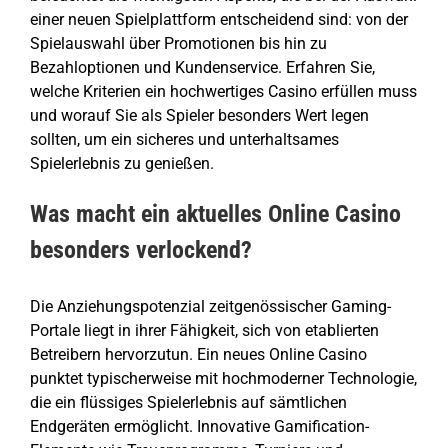
einer neuen Spielplattform entscheidend sind: von der
Spielauswahl über Promotionen bis hin zu
Bezahloptionen und Kundenservice. Erfahren Sie,
welche Kriterien ein hochwertiges Casino erfüllen muss
und worauf Sie als Spieler besonders Wert legen
sollten, um ein sicheres und unterhaltsames
Spielerlebnis zu genießen.
Was macht ein aktuelles Online Casino
besonders verlockend?
Die Anziehungspotenzial zeitgenössischer Gaming-
Portale liegt in ihrer Fähigkeit, sich von etablierten
Betreibern hervorzutun. Ein neues Online Casino
punktet typischerweise mit hochmoderner Technologie,
die ein flüssiges Spielerlebnis auf sämtlichen
Endgeräten ermöglicht. Innovative Gamification-