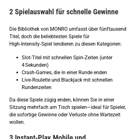
2 Spielauswahl für schnelle Gewinne
Die Bibliothek von MONRO umfasst über fünftausend
Titel, doch die beliebtesten Spiele für
High‑Intensity‑Spiel tendieren zu diesen Kategorien:
Slot‑Titel mit schnellen Spin‑Zeiten (unter
4 Sekunden)
Crash‑Games, die in einer Runde enden
Live‑Roulette und Blackjack mit schnellen
Rundenzeiten
Da diese Spiele zügig enden, können Sie in einer
Sitzung mehrfach am Tisch spielen—ideal für Spieler,
die sofortige Gewinne oder Verluste ohne Wartezeit
wollen.
3 Instant‑Play Mobile und