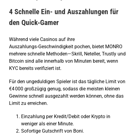
4 Schnelle Ein- und Auszahlungen für
den Quick‑Gamer
Während viele Casinos auf ihre
Auszahlungs‑Geschwindigkeit pochen, bietet MONRO
mehrere schnelle Methoden—Skrill, Neteller, Trustly und
Bitcoin sind alle innerhalb von Minuten bereit, wenn
KYC bereits verifiziert ist.
Für den ungeduldigen Spieler ist das tägliche Limit von
€4 000 großzügig genug, sodass die meisten kleinen
Gewinne schnell ausgezahlt werden können, ohne das
Limit zu erreichen.
Einzahlung per Kredit/Debit oder Krypto in
weniger als einer Minute.
Sofortige Gutschrift von Boni.