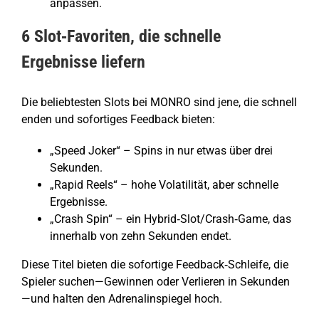
anpassen.
6 Slot‑Favoriten, die schnelle
Ergebnisse liefern
Die beliebtesten Slots bei MONRO sind jene, die schnell
enden und sofortiges Feedback bieten:
„Speed Joker“ – Spins in nur etwas über drei
Sekunden.
„Rapid Reels“ – hohe Volatilität, aber schnelle
Ergebnisse.
„Crash Spin“ – ein Hybrid‑Slot/Crash‑Game, das
innerhalb von zehn Sekunden endet.
Diese Titel bieten die sofortige Feedback‑Schleife, die
Spieler suchen—Gewinnen oder Verlieren in Sekunden
—und halten den Adrenalinspiegel hoch.