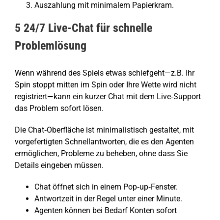
Auszahlung mit minimalem Papierkram.
5 24/7 Live-Chat für schnelle
Problemlösung
Wenn während des Spiels etwas schiefgeht—z.B. Ihr
Spin stoppt mitten im Spin oder Ihre Wette wird nicht
registriert—kann ein kurzer Chat mit dem Live‑Support
das Problem sofort lösen.
Die Chat‑Oberfläche ist minimalistisch gestaltet, mit
vorgefertigten Schnellantworten, die es den Agenten
ermöglichen, Probleme zu beheben, ohne dass Sie
Details eingeben müssen.
Chat öffnet sich in einem Pop‑up‑Fenster.
Antwortzeit in der Regel unter einer Minute.
Agenten können bei Bedarf Konten sofort