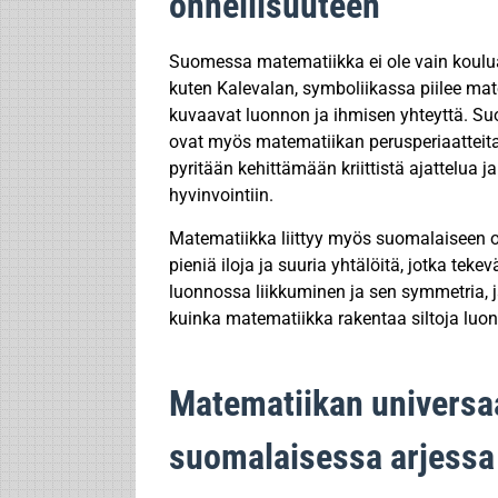
onnellisuuteen
Suomessa matematiikka ei ole vain koulua
kuten Kalevalan, symboliikassa piilee mate
kuvaavat luonnon ja ihmisen yhteyttä. Suo
ovat myös matematiikan perusperiaatteit
pyritään kehittämään kriittistä ajattelua 
hyvinvointiin.
Matematiikka liittyy myös suomalaiseen o
pieniä iloja ja suuria yhtälöitä, jotka te
luonnossa liikkuminen ja sen symmetria, j
kuinka matematiikka rakentaa siltoja luonno
Matematiikan universaal
suomalaisessa arjessa