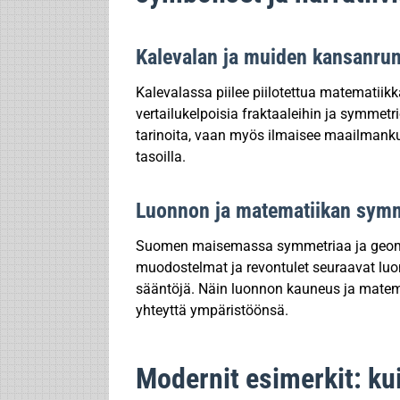
Kalevalan ja muiden kansanrun
Kalevalassa piilee piilotettua matematiikka
vertailukelpoisia fraktaaleihin ja symmet
tarinoita, vaan myös ilmaisee maailmanku
tasoilla.
Luonnon ja matematiikan symme
Suomen maisemassa symmetriaa ja geometri
muodostelmat ja revontulet seuraavat lu
sääntöjä. Näin luonnon kauneus ja matem
yhteyttä ympäristöönsä.
Modernit esimerkit: k