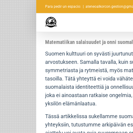
Saltar
Para pedir un espacio:
|
ateneoalkorcon.gestion@gma
al
contenido
Matematiikan salaisuudet ja onni suomal
Suomen kulttuuri on syvästi juurtun
arvostukseen. Samalla tavalla, kuin 
symmetriasta ja rytmeistä, myös mat
tasoilla. Tätä yhteyttä ei voida vähät
suomalaista identiteettiä ja onnelli
joka ei ainoastaan ratkaise ongelmia,
yksilön elämänlaatua.
Tässä artikkelissa sukellamme suomala
yhteyksiin, tutustumme arkipäivän e