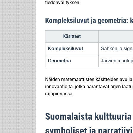
tiedonvälityksen.
Kompleksiluvut ja geometria: 
Käsitteet
Kompleksiluvut
Sähkön ja signa
Geometria
Järvien muotoj
Näiden matemaattisten käsitteiden avulla s
innovaatioita, jotka parantavat arjen laa
rajapinnassa.
Suomalaista kulttuuria
symboliset ja narratiiv