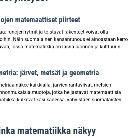
ojen matemaattiset piirteet
a: runojen rytmit ja toistuvat rakenteet voivat olla
rioihin. Näin suomalainen kansanrunous ei ainoastaan kerro
vaa, jossa matematiikka on läsnä luonnon ja kulttuurin
tria: järvet, metsät ja geometria
aa näkee kaikkialla: järvien rantaviivat, metsien
onnonmukaisia muotoja, jotka heijastavat matemaattisia
atiikka kulkevat käsi kädessä, vahvistaen suomalaisten
uinka matematiikka näkyy