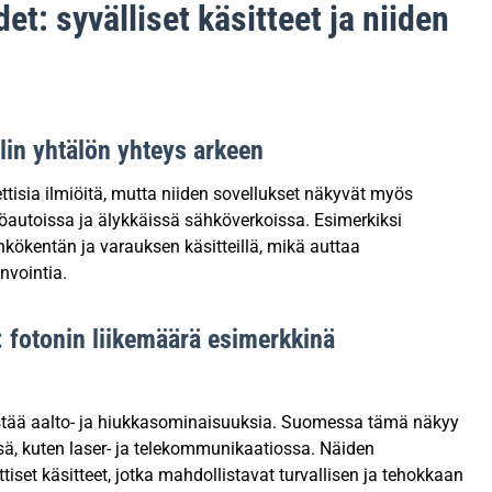
t: syvälliset käsitteet ja niiden
lin yhtälön yhteys arkeen
isia ilmiöitä, mutta niiden sovellukset näkyvät myös
autoissa ja älykkäissä sähköverkoissa. Esimerkiksi
kökentän ja varauksen käsitteillä, mikä auttaa
nvointia.
 fotonin liikemäärä esimerkkinä
istää aalto- ja hiukkasominaisuuksia. Suomessa tämä näkyy
sä, kuten laser- ja telekommunikaatiossa. Näiden
iset käsitteet, jotka mahdollistavat turvallisen ja tehokkaan