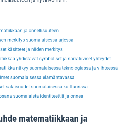
nellisuuteen ja hyvinvointiin.
atiikkaan ja onnellisuuteen
a sen merkitys suomalaisessa arjessa
et käsitteet ja niiden merkitys
iikkaa yhdistävät symboliset ja narratiiviset yhteydet
atiikka näkyy suomalaisessa teknologiassa ja viihteessä
aimet suomalaisessa elämäntavassa
t salaisuudet suomalaisessa kulttuurissa
osana suomalaista identiteettiä ja onnea
uhde matematiikkaan ja