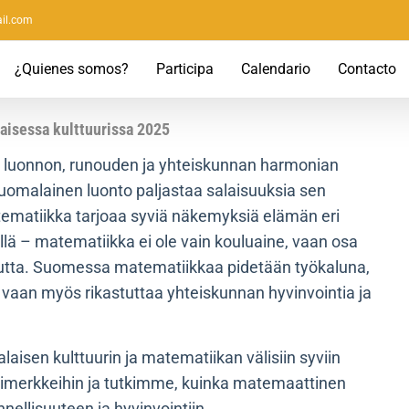
il.com
¿Quienes somos?
Participa
Calendario
Contacto
aisessa kulttuurissa 2025
ut luonnon, runouden ja yhteiskunnan harmonian
suomalainen luonto paljastaa salaisuuksia sen
ematiikka tarjoaa syviä näkemyksiä elämän eri
ellä – matematiikka ei ole vain kouluaine, vaan osa
suutta. Suomessa matematiikkaa pidetään työkaluna,
 vaan myös rikastuttaa yhteiskunnan hyvinvointia ja
isen kulttuurin ja matematiikan välisiin syviin
simerkkeihin ja tutkimme, kuinka matemaattinen