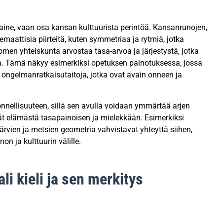
ine, vaan osa kansan kulttuurista perintöä. Kansanrunojen,
maattisia piirteitä, kuten symmetriaa ja rytmiä, jotka
men yhteiskunta arvostaa tasa-arvoa ja järjestystä, jotka
a. Tämä näkyy esimerkiksi opetuksen painotuksessa, jossa
ja ongelmanratkaisutaitoja, jotka ovat avain onneen ja
nnellisuuteen, sillä sen avulla voidaan ymmärtää arjen
kevät elämästä tasapainoisen ja mielekkään. Esimerkiksi
ärvien ja metsien geometria vahvistavat yhteyttä siihen,
n ja kulttuurin välille.
i kieli ja sen merkitys