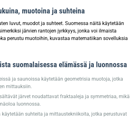
ukuina, muotoina ja suhteina
uten luvut, muodot ja suhteet. Suomessa näitä käytetään
simerkiksi järvien rantojen jyrkkyys, jonka voi ilmaista
joka perustu muotoihin, kuvastaa matematiikan sovelluksia
ista suomalaisessa elämässä ja luonnossa
ssä ja saunoissa käytetään geometrisia muotoja, jotka
en mittauksiin.
sältävät järvet noudattavat fraktaaleja ja symmetriaa, mikä
snäoloa luonnossa.
äytetään suhteita ja mittaustekniikoita, jotka perustuvat