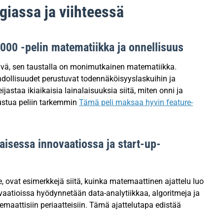
iassa ja viihteessä
000 -pelin matematiikka ja onnellisuus
tävä, sen taustalla on monimutkainen matematiikka.
ahdollisuudet perustuvat todennäköisyyslaskuihin ja
jastaa ikiaikaisia lainalaisuuksia siitä, miten onni ja
tustua peliin tarkemmin
Tämä peli maksaa hyvin feature-
aisessa innovaatiossa ja start-up-
, ovat esimerkkejä siitä, kuinka matemaattinen ajattelu luo
vaatioissa hyödynnetään data-analytiikkaa, algoritmeja ja
temaattisiin periaatteisiin. Tämä ajattelutapa edistää