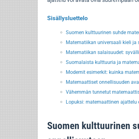
ajattelu voi avata ovia suurempaan on
Sisällysluettelo
Suomen kulttuurinen suhde matem
Matematiikan universaali kieli j
Matematiikan salaisuudet: syvällis
Suomalaista kulttuuria ja matemat
Modernit esimerkit: kuinka matem
Matemaattiset onnellisuuden av
Vähemmän tunnetut matemaattise
Lopuksi: matemaattinen ajattelu 
Suomen kulttuurinen s