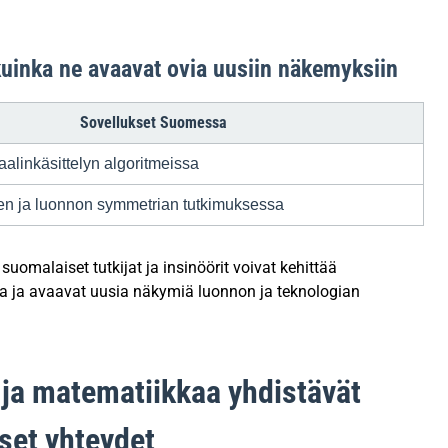
kuinka ne avaavat ovia uusiin näkemyksiin
Sovellukset Suomessa
alinkäsittelyn algoritmeissa
en ja luonnon symmetrian tutkimuksessa
uomalaiset tutkijat ja insinöörit voivat kehittää
tua ja avaavat uusia näkymiä luonnon ja teknologian
 ja matematiikkaa yhdistävät
iset yhteydet