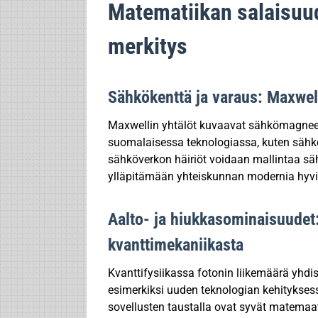
Matematiikan salaisuude
merkitys
Sähkökenttä ja varaus: Maxwel
Maxwellin yhtälöt kuvaavat sähkömagneett
suomalaisessa teknologiassa, kuten sähkö
sähköverkon häiriöt voidaan mallintaa säh
ylläpitämään yhteiskunnan modernia hyvi
Aalto- ja hiukkasominaisuudet:
kvanttimekaniikasta
Kvanttifysiikassa fotonin liikemäärä yhd
esimerkiksi uuden teknologian kehitykses
sovellusten taustalla ovat syvät matemaatt