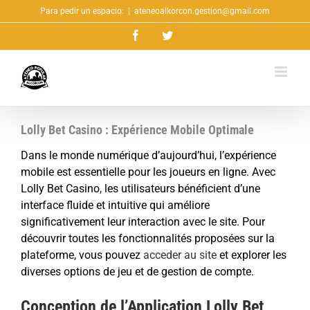
Saltar
Para pedir un espacio:
|
ateneoalkorcon.gestion@gmail.com
al
Facebook
Twitter
contenido
Lolly Bet Casino : Expérience Mobile Optimale
Dans le monde numérique d’aujourd’hui, l’expérience
mobile est essentielle pour les joueurs en ligne. Avec
Lolly Bet Casino, les utilisateurs bénéficient d’une
interface fluide et intuitive qui améliore
significativement leur interaction avec le site. Pour
découvrir toutes les fonctionnalités proposées sur la
plateforme, vous pouvez
acceder au site
et explorer les
diverses options de jeu et de gestion de compte.
Conception de l’Application Lolly Bet