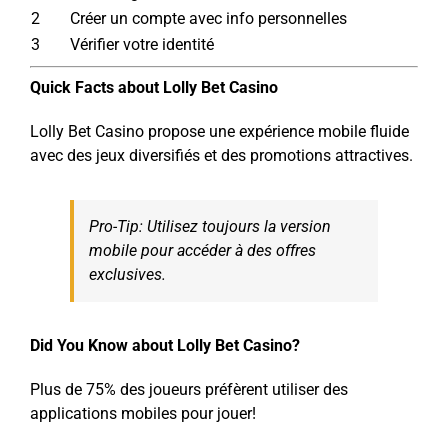
2
Créer un compte avec info personnelles
3
Vérifier votre identité
Quick Facts about Lolly Bet Casino
Lolly Bet Casino propose une expérience mobile fluide
avec des jeux diversifiés et des promotions attractives.
Pro-Tip: Utilisez toujours la version
mobile pour accéder à des offres
exclusives.
Did You Know about Lolly Bet Casino?
Plus de 75% des joueurs préfèrent utiliser des
applications mobiles pour jouer!