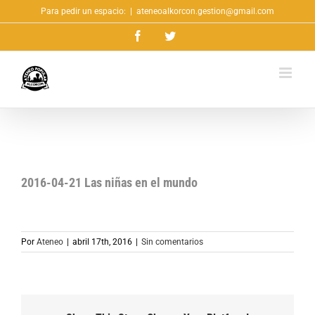
Saltar
Para pedir un espacio:
|
ateneoalkorcon.gestion@gmail.com
al
Facebook
Twitter
contenido
2016-04-21 Las niñas en el mundo
Por
Ateneo
|
abril 17th, 2016
|
Sin comentarios