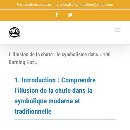
Saltar
Para pedir un espacio:
|
ateneoalkorcon.gestion@gmail.com
al
Facebook
Twitter
contenido
L’illusion de la chute : le symbolisme dans « 100
Burning Hot »
1. Introduction : Comprendre
l’illusion de la chute dans la
symbolique moderne et
traditionnelle