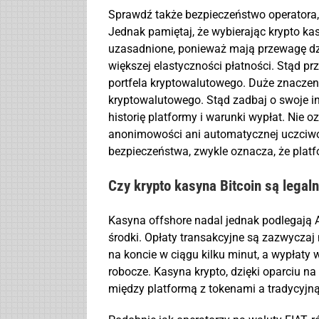
Sprawdź także bezpieczeństwo operatora,
Jednak pamiętaj, że wybierając krypto ka
uzasadnione, ponieważ mają przewagę dzi
większej elastyczności płatności. Stąd 
portfela kryptowalutowego. Duże znaczen
kryptowalutowego. Stąd zadbaj o swoje i
historię platformy i warunki wypłat. Nie 
anonimowości ani automatycznej uczciwoś
bezpieczeństwa, zwykle oznacza, że plat
Czy krypto kasyna Bitcoin są legal
Kasyna offshore nadal jednak podlegaj
środki. Opłaty transakcyjne są zazwyczaj
na koncie w ciągu kilku minut, a wypłaty 
robocze. Kasyna krypto, dzięki oparciu na
między platformą z tokenami a tradycyjną