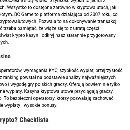
nowoczesne sloty wideo. Szybkość wypłat to jedna z
ch. Wszystko to dostępne zarówno w kryptowalutach, jak i
łotym. BC Game to platforma działająca od 2007 roku, co
 kryptowalutowych. Pozwala to na dokonywanie transakcji
trzeba pamiętać, że wiąże się to z utratą części
wiat krypto kasyn i odkryj nasz starannie przygotowany
wych.
asino
 operatorów, wymagania KYC, szybkość wypłat, przejrzystość
z ranking powstał na podstawie analizy najważniejszych
o i wygodę gry polskich graczy. Oferują bowiem nie tylko
ne wypłaty. Kasyna kryptowalutowe przyciągają graczy,
ko. To bezpieczni operatorzy, którzy pozwalają zachować
e wypłaty i wysokie bonusy.
rypto? Checklista