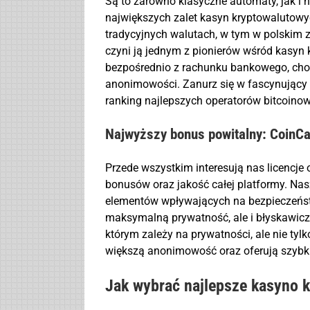
Są to zarówno klasyczne automaty, jak i 
największych zalet kasyn kryptowalutowy
tradycyjnych walutach, w tym w polskim z
czyni ją jednym z pionierów wśród kasyn
bezpośrednio z rachunku bankowego, choć 
anonimowości. Zanurz się w fascynujący ś
ranking najlepszych operatorów bitcoino
Najwyższy bonus powitalny: CoinC
Przede wszystkim interesują nas licencje
bonusów oraz jakość całej platformy. Nas
elementów wpływających na bezpieczeństw
maksymalną prywatność, ale i błyskawicz
którym zależy na prywatności, ale nie tyl
większą anonimowość oraz oferują szybki
Jak wybrać najlepsze kasyno k