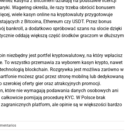
ównież kasyna z Bitcoinem działają na podstawie licencji
aryki. Wagering określa, ile razy trzeba obrócić bonusem
ęcej, wiele kasyn online na kryptowaluty przygotowuje
tających z Bitcoina, Ethereum czy USDT. Przez bonus
j bankroll, a dodatkowo spróbować szans na slocie dzięki
stycznie oddają większą część środków graczom w dłuższym
oin niezbędny jest portfel kryptowalutowy, na który wpłacisz
ane. To wszystko przemawia za wyborem kasyn krypto, nawet
z technologią blockchain. Rozgrywka jest możliwa zarówno w
smartfonie możesz grać przez stronę mobilną lub dedykowaną
szerokiej oferty gier oraz atrakcyjnych promocji.
n, które nie wymagają podawania danych osobowych ani
 całkowicie pomijają procedurę KYC. W Polsce brak
zagranicznych platform, ale opinie są w większości bardzo
omentarios