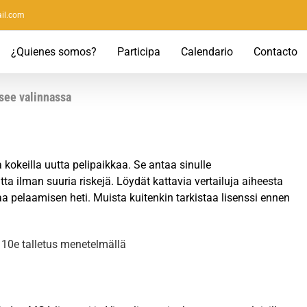
il.com
¿Quienes somos?
Participa
Calendario
Contacto
isee valinnassa
kokeilla uutta pelipaikkaa. Se antaa sinulle
a ilman suuria riskejä. Löydät kattavia vertailuja aiheesta
taa pelaamisen heti. Muista kuitenkin tarkistaa lisenssi ennen
t 10e talletus menetelmällä