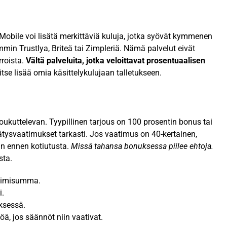
 Mobile voi lisätä merkittäviä kuluja, jotka syövät kymmenen
min Trustlya, Briteä tai Zimpleriä. Nämä palvelut eivät
rroista.
Vältä palveluita, jotka veloittavat prosentuaalisen
itse lisää omia käsittelykulujaan talletukseen.
oukuttelevan. Tyypillinen tarjous on 100 prosentin bonus tai
rätysvaatimukset tarkasti. Jos vaatimus on 40-kertainen,
 ennen kotiutusta.
Missä tahansa bonuksessa piilee ehtoja.
sta.
ksimisumma.
i.
yksessä.
ä, jos säännöt niin vaativat.