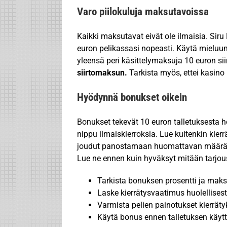
Varo piilokuluja maksutavoissa
Kaikki maksutavat eivät ole ilmaisia. Siru
euron pelikassasi nopeasti. Käytä mieluum
yleensä peri käsittelymaksuja 10 euron sii
siirtomaksun.
Tarkista myös, ettei kasino 
Hyödynnä bonukset oikein
Bonukset tekevät 10 euron talletuksesta h
nippu ilmaiskierroksia. Lue kuitenkin kier
joudut panostamaan huomattavan määrän
Lue ne ennen kuin hyväksyt mitään tarjou
Tarkista bonuksen prosentti ja ma
Laske kierrätysvaatimus huolellisest
Varmista pelien painotukset kierrät
Käytä bonus ennen talletuksen käyttö