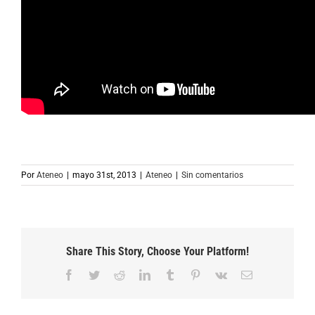
Por
Ateneo
|
mayo 31st, 2013
|
Ateneo
|
Sin comentarios
Share This Story, Choose Your Platform!
Facebook
Twitter
Reddit
LinkedIn
Tumblr
Pinterest
Vk
Correo
electrónico