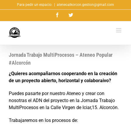
Saltar
Para pedir un espacio:
|
ateneoalkorcon.gestion@gmail.com
al
Facebook
Twitter
contenido
Jornada Trabajo MultiProcesos – Ateneo Popular
#Alcorcón
¿Quieres acompañarnos cooperando en la creación
de un proyecto abierto, horizontal y colaboraivo?
Puedes pasarte por nuestro Ateneo y crear con
nosotras el ADN del proyecto en la Jornada Trabajo
MultiProcesos en la Calle Virgen de Iciar,15. Alcorcón.
Trabajaremos en los procesos de: