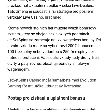
prozkoumat aktualni nabidku v sekci Live-Dealers.
Tato zmena je soucasti sirsi strategie pro posileni
vertikaly Live Casino.
hrát hned
Krome novych stolnich her muzete vyuzit bonusovy
system, ktery se obejde bez slozitych podminek.
JetSetSpins se zameruje na tzv. wagerless bonusy. Pri
prvnim vkladu mate na vyber mezi 200% bonusem se
100 free spiny nebo variantou s 250 free spiny bez
nutnosti protaceni. Vase dalsi vklady, tedy druhy, treti,
ctvrty a paty, rovnez obsahuji bonusy s nulovym
wageringem.
JetSetSpins Casino ingår samarbete med Evolution
Gaming för att utöka utbudet av livecasino
Postup pro ziskani a uplatneni bonusu
Sledujte tyto kroky pro aktivaci vkladovych nabidek