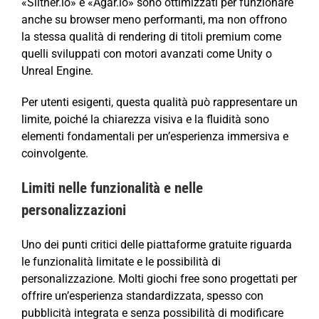
«Slither.io» e «Agar.io» sono ottimizzati per funzionare
anche su browser meno performanti, ma non offrono
la stessa qualità di rendering di titoli premium come
quelli sviluppati con motori avanzati come Unity o
Unreal Engine.
Per utenti esigenti, questa qualità può rappresentare un
limite, poiché la chiarezza visiva e la fluidità sono
elementi fondamentali per un’esperienza immersiva e
coinvolgente.
Limiti nelle funzionalità e nelle
personalizzazioni
Uno dei punti critici delle piattaforme gratuite riguarda
le funzionalità limitate e le possibilità di
personalizzazione. Molti giochi free sono progettati per
offrire un’esperienza standardizzata, spesso con
pubblicità integrata e senza possibilità di modificare