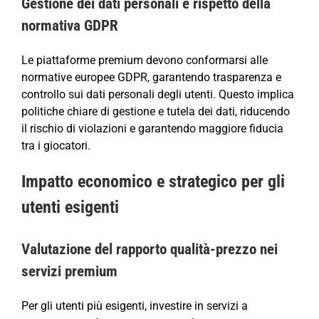
Gestione dei dati personali e rispetto della
normativa GDPR
Le piattaforme premium devono conformarsi alle
normative europee GDPR, garantendo trasparenza e
controllo sui dati personali degli utenti. Questo implica
politiche chiare di gestione e tutela dei dati, riducendo
il rischio di violazioni e garantendo maggiore fiducia
tra i giocatori.
Impatto economico e strategico per gli
utenti esigenti
Valutazione del rapporto qualità-prezzo nei
servizi premium
Per gli utenti più esigenti, investire in servizi a