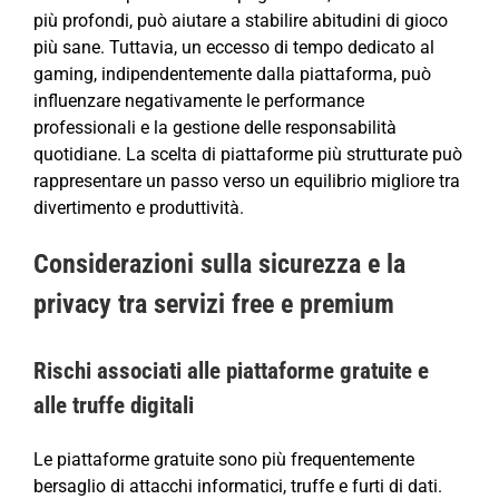
più profondi, può aiutare a stabilire abitudini di gioco
più sane. Tuttavia, un eccesso di tempo dedicato al
gaming, indipendentemente dalla piattaforma, può
influenzare negativamente le performance
professionali e la gestione delle responsabilità
quotidiane. La scelta di piattaforme più strutturate può
rappresentare un passo verso un equilibrio migliore tra
divertimento e produttività.
Considerazioni sulla sicurezza e la
privacy tra servizi free e premium
Rischi associati alle piattaforme gratuite e
alle truffe digitali
Le piattaforme gratuite sono più frequentemente
bersaglio di attacchi informatici, truffe e furti di dati.