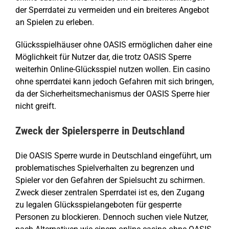
der Sperrdatei zu vermeiden und ein breiteres Angebot
an Spielen zu erleben.
Glücksspielhäuser ohne OASIS ermöglichen daher eine
Möglichkeit für Nutzer dar, die trotz OASIS Sperre
weiterhin Online-Glücksspiel nutzen wollen. Ein casino
ohne sperrdatei kann jedoch Gefahren mit sich bringen,
da der Sicherheitsmechanismus der OASIS Sperre hier
nicht greift.
Zweck der Spielersperre in Deutschland
Die OASIS Sperre wurde in Deutschland eingeführt, um
problematisches Spielverhalten zu begrenzen und
Spieler vor den Gefahren der Spielsucht zu schirmen.
Zweck dieser zentralen Sperrdatei ist es, den Zugang
zu legalen Glücksspielangeboten für gesperrte
Personen zu blockieren. Dennoch suchen viele Nutzer,