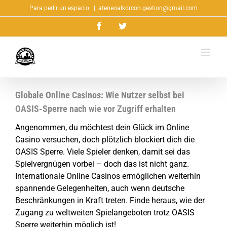
Saltar
Para pedir un espacio:
|
ateneoalkorcon.gestion@gmail.com
al
Facebook
Twitter
contenido
Globale Online Casinos: Wie Nutzer selbst bei
OASIS-Sperre nach wie vor Zugriff erhalten
Angenommen, du möchtest dein Glück im Online
Casino versuchen, doch plötzlich blockiert dich die
OASIS Sperre. Viele Spieler denken, damit sei das
Spielvergnügen vorbei – doch das ist nicht ganz.
Internationale Online Casinos ermöglichen weiterhin
spannende Gelegenheiten, auch wenn deutsche
Beschränkungen in Kraft treten. Finde heraus, wie der
Zugang zu weltweiten Spielangeboten trotz OASIS
Sperre weiterhin möglich ist!