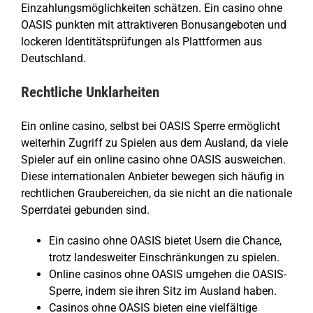
Einzahlungsmöglichkeiten schätzen. Ein casino ohne
OASIS punkten mit attraktiveren Bonusangeboten und
lockeren Identitätsprüfungen als Plattformen aus
Deutschland.
Rechtliche Unklarheiten
Ein online casino, selbst bei OASIS Sperre ermöglicht
weiterhin Zugriff zu Spielen aus dem Ausland, da viele
Spieler auf ein online casino ohne OASIS ausweichen.
Diese internationalen Anbieter bewegen sich häufig in
rechtlichen Graubereichen, da sie nicht an die nationale
Sperrdatei gebunden sind.
Ein casino ohne OASIS bietet Usern die Chance,
trotz landesweiter Einschränkungen zu spielen.
Online casinos ohne OASIS umgehen die OASIS-
Sperre, indem sie ihren Sitz im Ausland haben.
Casinos ohne OASIS bieten eine vielfältige