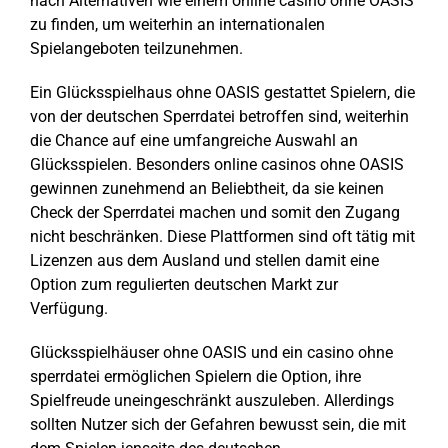
nach Alternativen wie einem online casino ohne OASIS
zu finden, um weiterhin an internationalen
Spielangeboten teilzunehmen.
Ein Glücksspielhaus ohne OASIS gestattet Spielern, die
von der deutschen Sperrdatei betroffen sind, weiterhin
die Chance auf eine umfangreiche Auswahl an
Glücksspielen. Besonders online casinos ohne OASIS
gewinnen zunehmend an Beliebtheit, da sie keinen
Check der Sperrdatei machen und somit den Zugang
nicht beschränken. Diese Plattformen sind oft tätig mit
Lizenzen aus dem Ausland und stellen damit eine
Option zum regulierten deutschen Markt zur
Verfügung.
Glücksspielhäuser ohne OASIS und ein casino ohne
sperrdatei ermöglichen Spielern die Option, ihre
Spielfreude uneingeschränkt auszuleben. Allerdings
sollten Nutzer sich der Gefahren bewusst sein, die mit