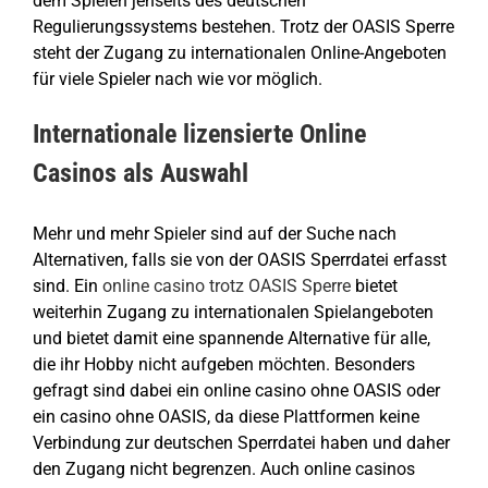
dem Spielen jenseits des deutschen
Regulierungssystems bestehen. Trotz der OASIS Sperre
steht der Zugang zu internationalen Online-Angeboten
für viele Spieler nach wie vor möglich.
Internationale lizensierte Online
Casinos als Auswahl
Mehr und mehr Spieler sind auf der Suche nach
Alternativen, falls sie von der OASIS Sperrdatei erfasst
sind. Ein
online casino trotz OASIS Sperre
bietet
weiterhin Zugang zu internationalen Spielangeboten
und bietet damit eine spannende Alternative für alle,
die ihr Hobby nicht aufgeben möchten. Besonders
gefragt sind dabei ein online casino ohne OASIS oder
ein casino ohne OASIS, da diese Plattformen keine
Verbindung zur deutschen Sperrdatei haben und daher
den Zugang nicht begrenzen. Auch online casinos