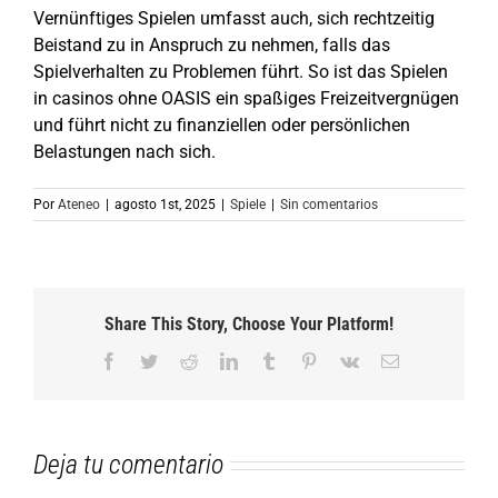
Vernünftiges Spielen umfasst auch, sich rechtzeitig
Beistand zu in Anspruch zu nehmen, falls das
Spielverhalten zu Problemen führt. So ist das Spielen
in casinos ohne OASIS ein spaßiges Freizeitvergnügen
und führt nicht zu finanziellen oder persönlichen
Belastungen nach sich.
Por
Ateneo
|
agosto 1st, 2025
|
Spiele
|
Sin comentarios
Share This Story, Choose Your Platform!
Facebook
Twitter
Reddit
LinkedIn
Tumblr
Pinterest
Vk
Correo
electrónico
Deja tu comentario