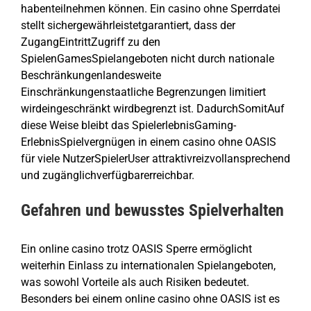
habenteilnehmen können. Ein casino ohne Sperrdatei
stellt sichergewährleistetgarantiert, dass der
ZugangEintrittZugriff zu den
SpielenGamesSpielangeboten nicht durch nationale
Beschränkungenlandesweite
Einschränkungenstaatliche Begrenzungen limitiert
wirdeingeschränkt wirdbegrenzt ist. DadurchSomitAuf
diese Weise bleibt das SpielerlebnisGaming-
ErlebnisSpielvergnügen in einem casino ohne OASIS
für viele NutzerSpielerUser attraktivreizvollansprechend
und zugänglichverfügbarerreichbar.
Gefahren und bewusstes Spielverhalten
Ein online casino trotz OASIS Sperre ermöglicht
weiterhin Einlass zu internationalen Spielangeboten,
was sowohl Vorteile als auch Risiken bedeutet.
Besonders bei einem online casino ohne OASIS ist es