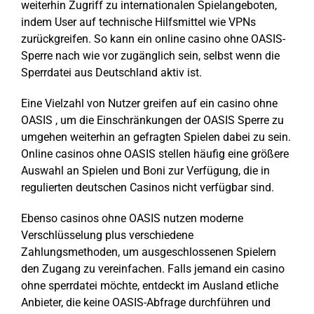
weiterhin Zugriff zu internationalen Spielangeboten,
indem User auf technische Hilfsmittel wie VPNs
zurückgreifen. So kann ein online casino ohne OASIS-
Sperre nach wie vor zugänglich sein, selbst wenn die
Sperrdatei aus Deutschland aktiv ist.
Eine Vielzahl von Nutzer greifen auf ein casino ohne
OASIS , um die Einschränkungen der OASIS Sperre zu
umgehen weiterhin an gefragten Spielen dabei zu sein.
Online casinos ohne OASIS stellen häufig eine größere
Auswahl an Spielen und Boni zur Verfügung, die in
regulierten deutschen Casinos nicht verfügbar sind.
Ebenso casinos ohne OASIS nutzen moderne
Verschlüsselung plus verschiedene
Zahlungsmethoden, um ausgeschlossenen Spielern
den Zugang zu vereinfachen. Falls jemand ein casino
ohne sperrdatei möchte, entdeckt im Ausland etliche
Anbieter, die keine OASIS-Abfrage durchführen und