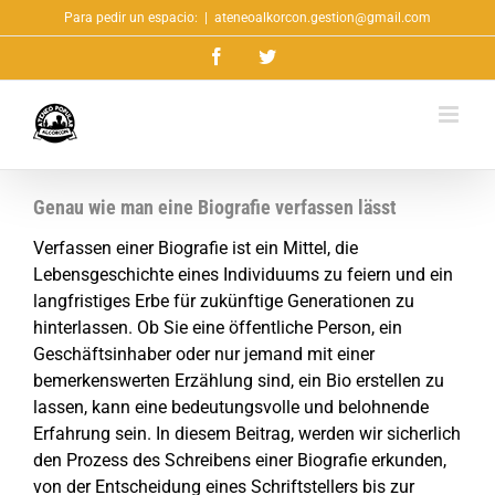
Saltar
Para pedir un espacio:
|
ateneoalkorcon.gestion@gmail.com
al
Facebook
Twitter
contenido
Genau wie man eine Biografie verfassen lässt
Verfassen einer Biografie ist ein Mittel, die
Lebensgeschichte eines Individuums zu feiern und ein
langfristiges Erbe für zukünftige Generationen zu
hinterlassen. Ob Sie eine öffentliche Person, ein
Geschäftsinhaber oder nur jemand mit einer
bemerkenswerten Erzählung sind, ein Bio erstellen zu
lassen, kann eine bedeutungsvolle und belohnende
Erfahrung
sein. In diesem Beitrag, werden wir sicherlich
den Prozess des Schreibens einer Biografie erkunden,
von der Entscheidung eines Schriftstellers bis zur