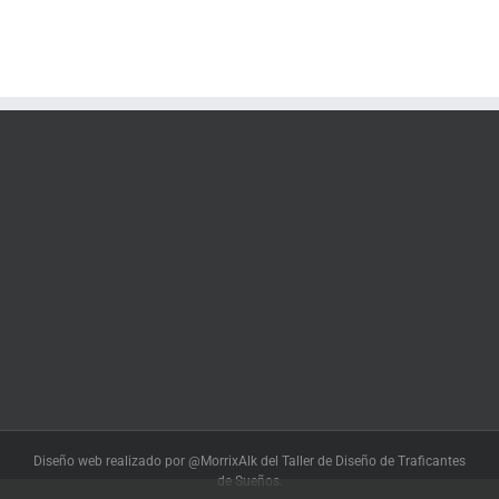
Diseño web realizado por @MorrixAlk del Taller de Diseño de Traficantes
de Sueños.