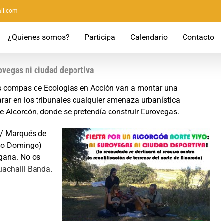
il.com
¿Quienes somos?
Participa
Calendario
Contacto
rovegas ni ciudad deportiva
os compas de Ecologias en Acción van a montar una
parar en los tribunales cualquier amenaza urbanística
de Alcorcón, donde se pretendía construir Eurovegas.
(C/ Marqués de
nto Domingo)
egana. No os
uachaill Banda
.