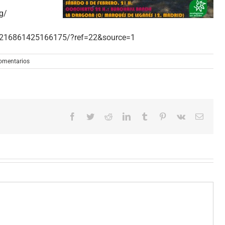
g/
/216861425166175/?ref=
22&source=1
comentarios
Facebook
Twitter
Reddit
LinkedIn
Tumblr
Pinterest
Vk
Correo
electró