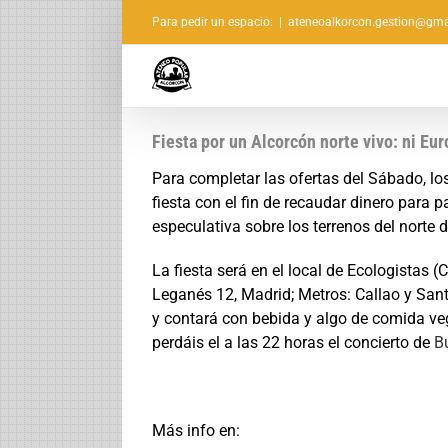
Saltar
Para pedir un espacio:
|
ateneoalkorcon.gestion@gma
al
contenido
Fiesta por un Alcorcón norte vivo: ni Eu
Para completar las ofertas del Sábado, l
fiesta con el fin de recaudar dinero para 
especulativa sobre los terrenos del norte 
La fiesta será en el local de Ecologistas 
Leganés 12, Madrid; Metros: Callao y Sa
y contará con bebida y algo de comida v
perdáis el a las 22 horas el concierto de
B
Más info en: