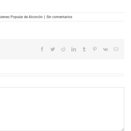
Ateneo Popular de Alcorcón
|
Sin comentarios
Facebook
Twitter
Reddit
LinkedIn
Tumblr
Pinterest
Vk
Correo
electró