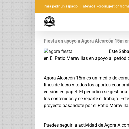
Saltar
Para pedir un espacio:
|
ateneoalkorcon.gestion@gma
al
contenido
Fiesta en apoyo a Agora Alcorcón 15m en
Este Sába
en El Patio Maravillas en apoyo al periód
Agora Alcorcón 15m es un medio de comun
fines de lucro y todos los aportes económ
versión en papel. El periódico se gestion
los contenidos y se reparte el trabajo. E
proyecto pasándote por el Patio Maravilla
Puedes seguir la actividad de Agora Alco