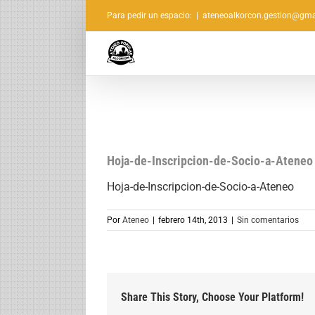
Saltar
Para pedir un espacio:
|
ateneoalkorcon.gestion@gma
al
contenido
Hoja-de-Inscripcion-de-Socio-a-Ateneo
Hoja-de-Inscripcion-de-Socio-a-Ateneo
Por
Ateneo
|
febrero 14th, 2013
|
Sin comentarios
Share This Story, Choose Your Platform!