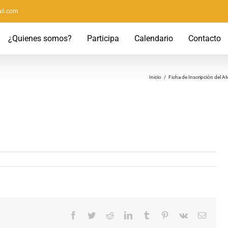
il.com
¿Quienes somos?
Participa
Calendario
Contacto
Inicio
/
Ficha de Inscripción del A
Facebook
Twitter
Reddit
LinkedIn
Tumblr
Pinterest
Vk
Correo
electró