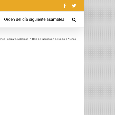
Facebook
Twitter
Orden del día siguiente asamblea
teneo Popular de Alcorcon
/
Hoja-de-Inscripcion-de-Socio-a-Ateneo
nico