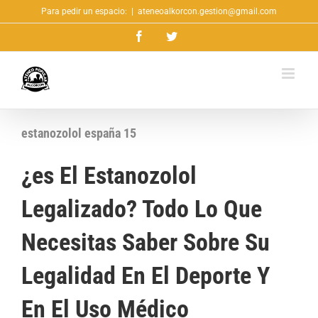
Saltar
Para pedir un espacio:
|
ateneoalkorcon.gestion@gmail.com
al
Facebook
Twitter
contenido
estanozolol españa 15
¿es El Estanozolol
Legalizado? Todo Lo Que
Necesitas Saber Sobre Su
Legalidad En El Deporte Y
En El Uso Médico