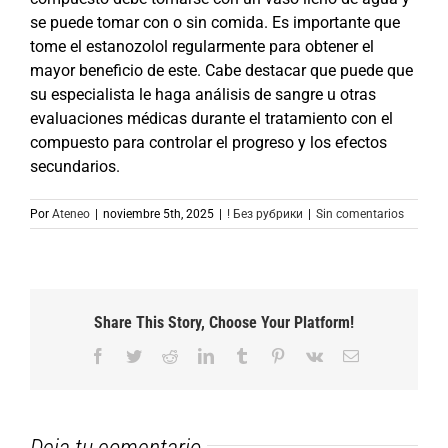
se puede tomar con o sin comida. Es importante que
tome el estanozolol regularmente para obtener el
mayor beneficio de este. Cabe destacar que puede que
su especialista le haga análisis de sangre u otras
evaluaciones médicas durante el tratamiento con el
compuesto para controlar el progreso y los efectos
secundarios.
Por
Ateneo
|
noviembre 5th, 2025
|
! Без рубрики
|
Sin comentarios
Share This Story, Choose Your Platform!
Facebook
Twitter
Reddit
LinkedIn
Tumblr
Pinterest
Vk
Correo
electrónico
Deja tu comentario