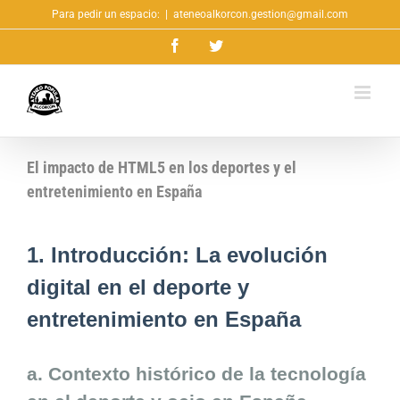
Saltar
Para pedir un espacio:
|
ateneoalkorcon.gestion@gmail.com
al
Facebook
Twitter
contenido
El impacto de HTML5 en los deportes y el
entretenimiento en España
1. Introducción: La evolución
digital en el deporte y
entretenimiento en España
a. Contexto histórico de la tecnología