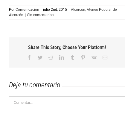
Por
Comunicacion
|
julio 2nd, 2015
|
Alcorcón
,
Ateneo Popular de
Alcorcón
|
Sin comentarios
Share This Story, Choose Your Platform!
Facebook
Twitter
Reddit
LinkedIn
Tumblr
Pinterest
Vk
Correo
electrónico
Deja tu comentario
Comentar