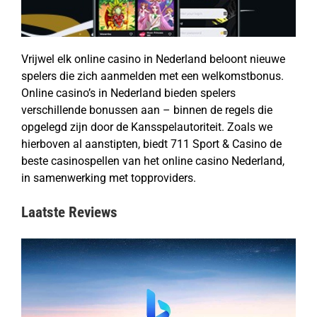
Vrijwel elk online casino in Nederland beloont nieuwe
spelers die zich aanmelden met een welkomstbonus.
Online casino’s in Nederland bieden spelers
verschillende bonussen aan – binnen de regels die
opgelegd zijn door de Kansspelautoriteit. Zoals we
hierboven al aanstipten, biedt 711 Sport & Casino de
beste casinospellen van het online casino Nederland,
in samenwerking met topproviders.
Laatste Reviews