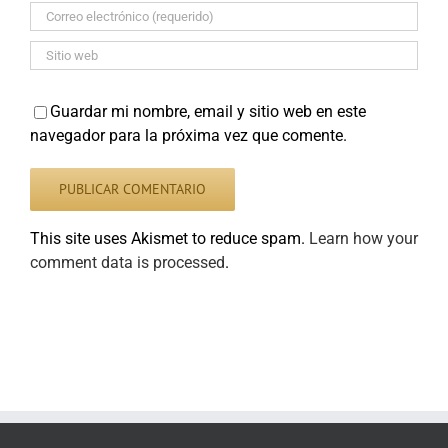
Guardar mi nombre, email y sitio web en este
navegador para la próxima vez que comente.
This site uses Akismet to reduce spam.
Learn how your
comment data is processed
.