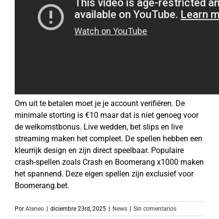
Om uit te betalen moet je je account verifiëren. De
minimale storting is €10 maar dat is niet genoeg voor
de welkomstbonus. Live wedden, bet slips en live
streaming maken het compleet. De spellen hebben een
kleurrijk design en zijn direct speelbaar. Populaire
crash-spellen zoals Crash en Boomerang x1000 maken
het spannend. Deze eigen spellen zijn exclusief voor
Boomerang.bet.
Por
Ateneo
|
diciembre 23rd, 2025
|
News
|
Sin comentarios