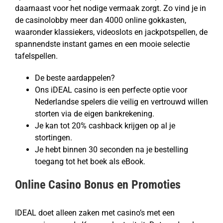
daarnaast voor het nodige vermaak zorgt. Zo vind je in
de casinolobby meer dan 4000 online gokkasten,
waaronder klassiekers, videoslots en jackpotspellen, de
spannendste instant games en een mooie selectie
tafelspellen.
De beste aardappelen?
Ons iDEAL casino is een perfecte optie voor
Nederlandse spelers die veilig en vertrouwd willen
storten via de eigen bankrekening.
Je kan tot 20% cashback krijgen op al je
stortingen.
Je hebt binnen 30 seconden na je bestelling
toegang tot het boek als eBook.
Online Casino Bonus en Promoties
IDEAL doet alleen zaken met casino’s met een