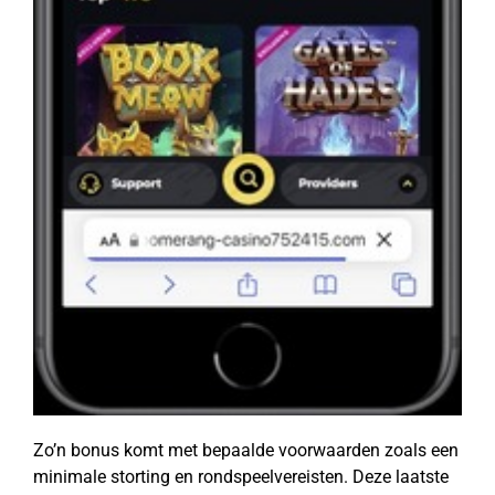
Zo’n bonus komt met bepaalde voorwaarden zoals een
minimale storting en rondspeelvereisten. Deze laatste