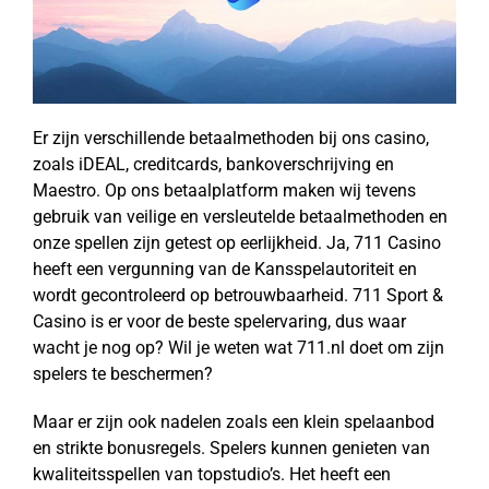
Er zijn verschillende betaalmethoden bij ons casino,
zoals iDEAL, creditcards, bankoverschrijving en
Maestro. Op ons betaalplatform maken wij tevens
gebruik van veilige en versleutelde betaalmethoden en
onze spellen zijn getest op eerlijkheid. Ja, 711 Casino
heeft een vergunning van de Kansspelautoriteit en
wordt gecontroleerd op betrouwbaarheid. 711 Sport &
Casino is er voor de beste spelervaring, dus waar
wacht je nog op? Wil je weten wat 711.nl doet om zijn
spelers te beschermen?
Maar er zijn ook nadelen zoals een klein spelaanbod
en strikte bonusregels. Spelers kunnen genieten van
kwaliteitsspellen van topstudio’s. Het heeft een