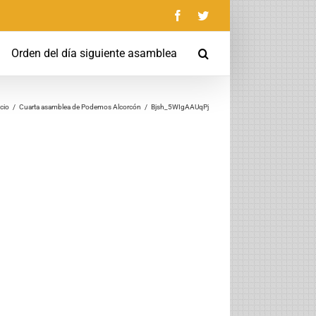
Facebook
Twitter
Orden del día siguiente asamblea
icio
/
Cuarta asamblea de Podemos Alcorcón
/
Bjsh_5WIgAAUqPj