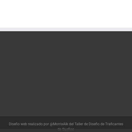
Diseño web realizado por @MorrixAlk del Taller de Diseño de Traficantes
de Sueños.